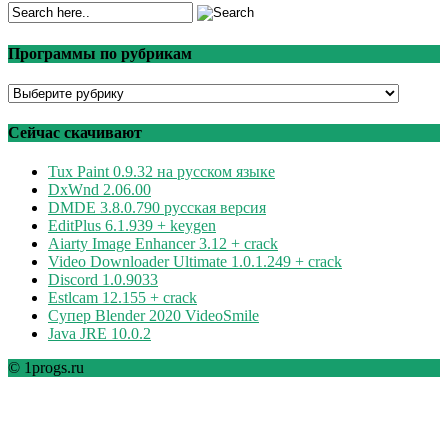
Программы по рубрикам
Программы
по
рубрикам
Сейчас скачивают
Tux Paint 0.9.32 на русском языке
DxWnd 2.06.00
DMDE 3.8.0.790 русская версия
EditPlus 6.1.939 + keygen
Aiarty Image Enhancer 3.12 + crack
Video Downloader Ultimate 1.0.1.249 + crack
Discord 1.0.9033
Estlcam 12.155 + crack
Супер Blender 2020 VideoSmile
Java JRE 10.0.2
© 1progs.ru