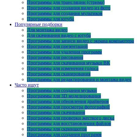
Программы для трансляции (стрима)
Программы для создания видео из фото
Программы для создания мультиков
Программы для ютуба
Популярные подборки
Для монтажа видео
Для скачивания видео с ютуба
Программы для записи видео с экрана компьютера
Программы для презентаций
Программы для удаления программ
Программы для рисования
Программы для скачивания музыки ВК
Программы для изменения голоса
Программы для сканирования
Программы для редактирования и монтажа видео
Часто ищут
Программы для создания музыки
Программы для 3D моделирования
Программы для обновления драйверов
Программы для просмотра фотографий
Программы для скачивания
Программы для проверки жесткого диска
Программы для восстановления файлов
Программы для скриншотов
Программы для создания программ