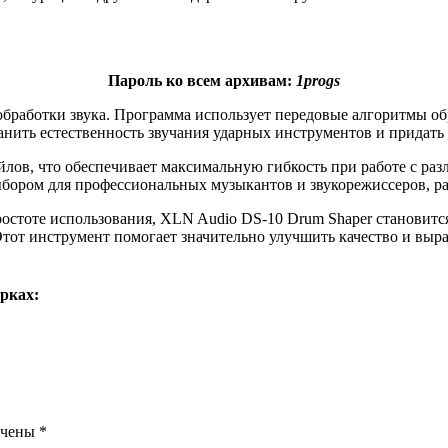
Пароль ко всем архивам:
1progs
бработки звука. Программа использует передовые алгоритмы обр
анить естественность звучания ударных инструментов и придать
лов, что обеспечивает максимальную гибкость при работе с р
выбором для профессиональных музыкантов и звукорежиссеров, 
тоте использования, XLN Audio DS-10 Drum Shaper становится 
тот инструмент помогает значительно улучшить качество и выра
рках:
ечены
*