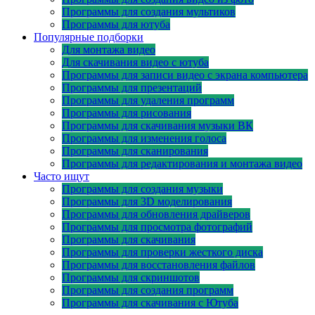
Программы для создания мультиков
Программы для ютуба
Популярные подборки
Для монтажа видео
Для скачивания видео с ютуба
Программы для записи видео с экрана компьютера
Программы для презентаций
Программы для удаления программ
Программы для рисования
Программы для скачивания музыки ВК
Программы для изменения голоса
Программы для сканирования
Программы для редактирования и монтажа видео
Часто ищут
Программы для создания музыки
Программы для 3D моделирования
Программы для обновления драйверов
Программы для просмотра фотографий
Программы для скачивания
Программы для проверки жесткого диска
Программы для восстановления файлов
Программы для скриншотов
Программы для создания программ
Программы для скачивания с Ютуба