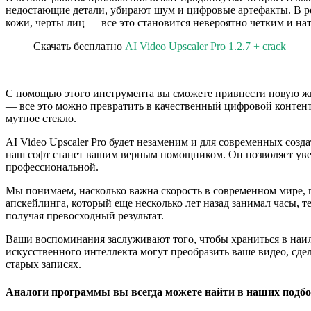
недостающие детали, убирают шум и цифровые артефакты. В рез
кожи, черты лиц — все это становится невероятно четким и на
Скачать бесплатно
AI Video Upscaler Pro 1.2.7 + crack
С помощью этого инструмента вы сможете привнести новую жиз
— все это можно превратить в качественный цифровой контент,
мутное стекло.
AI Video Upscaler Pro будет незаменим и для современных созд
наш софт станет вашим верным помощником. Он позволяет увел
профессиональной.
Мы понимаем, насколько важна скорость в современном мире,
апскейлинга, который еще несколько лет назад занимал часы, 
получая превосходный результат.
Ваши воспоминания заслуживают того, чтобы храниться в наилу
искусственного интеллекта могут преобразить ваше видео, сде
старых записях.
Аналоги программы вы всегда можете найти в наших подбо