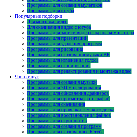
Программы для создания мультиков
Программы для ютуба
Популярные подборки
Для монтажа видео
Для скачивания видео с ютуба
Программы для записи видео с экрана компьютера
Программы для презентаций
Программы для удаления программ
Программы для рисования
Программы для скачивания музыки ВК
Программы для изменения голоса
Программы для сканирования
Программы для редактирования и монтажа видео
Часто ищут
Программы для создания музыки
Программы для 3D моделирования
Программы для обновления драйверов
Программы для просмотра фотографий
Программы для скачивания
Программы для проверки жесткого диска
Программы для восстановления файлов
Программы для скриншотов
Программы для создания программ
Программы для скачивания с Ютуба