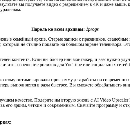
ультате вы получаете видео с разрешением в 4K и даже выше, к
туральным.
Пароль ко всем архивам:
1progs
нь в семейный архив. Старые записи с праздников, свадебные в
 который не стыдно показать на большом экране телевизора. Эт
ателей контента. Если вы блогер или монтажер, и вам нужно улу
ичить разрешение роликов для YouTube или социальных сетей бе
 поэтому оптимизировали программу для работы на современных
теперь выполняется в разы быстрее. Вы сможете обрабатывать в
чшем качестве. Подарите им вторую жизнь с AI Video Upscaler 
лав его ярким, четким и современным. Скачайте программу и от
рках: