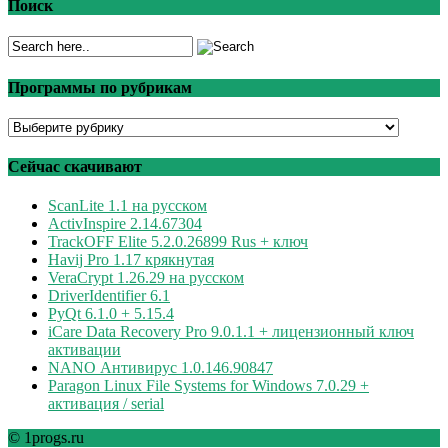
Поиск
Программы по рубрикам
Программы
по
рубрикам
Сейчас скачивают
ScanLite 1.1 на русском
ActivInspire 2.14.67304
TrackOFF Elite 5.2.0.26899 Rus + ключ
Havij Pro 1.17 крякнутая
VeraCrypt 1.26.29 на русском
DriverIdentifier 6.1
PyQt 6.1.0 + 5.15.4
iCare Data Recovery Pro 9.0.1.1 + лицензионный ключ
активации
NANO Антивирус 1.0.146.90847
Paragon Linux File Systems for Windows 7.0.29 +
активация / serial
© 1progs.ru