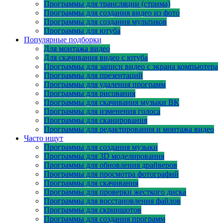
Программы для трансляции (стрима)
Программы для создания видео из фото
Программы для создания мультиков
Программы для ютуба
Популярные подборки
Для монтажа видео
Для скачивания видео с ютуба
Программы для записи видео с экрана компьютера
Программы для презентаций
Программы для удаления программ
Программы для рисования
Программы для скачивания музыки ВК
Программы для изменения голоса
Программы для сканирования
Программы для редактирования и монтажа видео
Часто ищут
Программы для создания музыки
Программы для 3D моделирования
Программы для обновления драйверов
Программы для просмотра фотографий
Программы для скачивания
Программы для проверки жесткого диска
Программы для восстановления файлов
Программы для скриншотов
Программы для создания программ