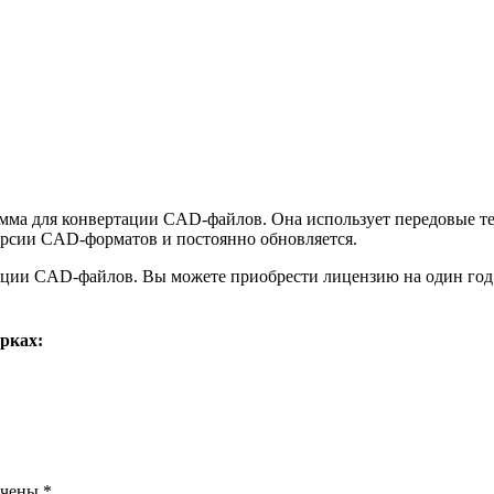
мма для конвертации CAD-файлов. Она использует передовые т
ерсии CAD-форматов и постоянно обновляется.
ации CAD-файлов. Вы можете приобрести лицензию на один год
рках:
ечены
*