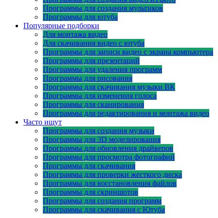
Программы для создания мультиков
Программы для ютуба
Популярные подборки
Для монтажа видео
Для скачивания видео с ютуба
Программы для записи видео с экрана компьютера
Программы для презентаций
Программы для удаления программ
Программы для рисования
Программы для скачивания музыки ВК
Программы для изменения голоса
Программы для сканирования
Программы для редактирования и монтажа видео
Часто ищут
Программы для создания музыки
Программы для 3D моделирования
Программы для обновления драйверов
Программы для просмотра фотографий
Программы для скачивания
Программы для проверки жесткого диска
Программы для восстановления файлов
Программы для скриншотов
Программы для создания программ
Программы для скачивания с Ютуба