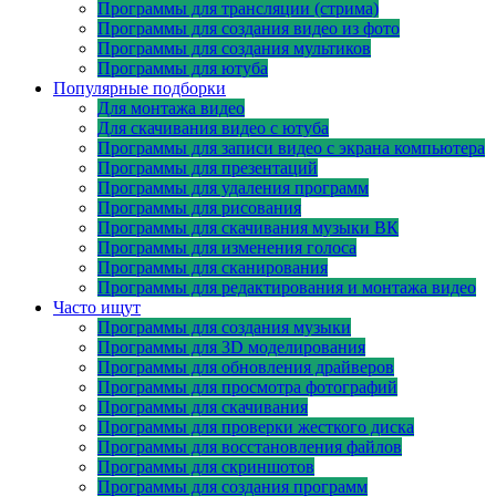
Программы для трансляции (стрима)
Программы для создания видео из фото
Программы для создания мультиков
Программы для ютуба
Популярные подборки
Для монтажа видео
Для скачивания видео с ютуба
Программы для записи видео с экрана компьютера
Программы для презентаций
Программы для удаления программ
Программы для рисования
Программы для скачивания музыки ВК
Программы для изменения голоса
Программы для сканирования
Программы для редактирования и монтажа видео
Часто ищут
Программы для создания музыки
Программы для 3D моделирования
Программы для обновления драйверов
Программы для просмотра фотографий
Программы для скачивания
Программы для проверки жесткого диска
Программы для восстановления файлов
Программы для скриншотов
Программы для создания программ