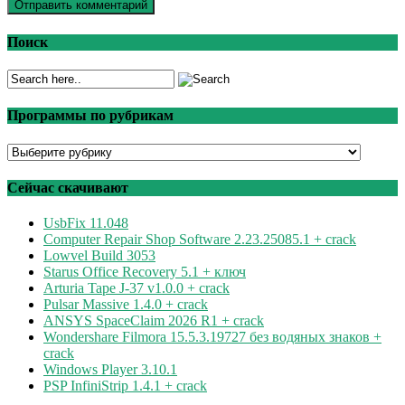
Поиск
Программы по рубрикам
Программы
по
рубрикам
Сейчас скачивают
UsbFix 11.048
Computer Repair Shop Software 2.23.25085.1 + crack
Lowvel Build 3053
Starus Office Recovery 5.1 + ключ
Arturia Tape J-37 v1.0.0 + crack
Pulsar Massive 1.4.0 + crack
ANSYS SpaceClaim 2026 R1 + crack
Wondershare Filmora 15.5.3.19727 без водяных знаков +
crack
Windows Player 3.10.1
PSP InfiniStrip 1.4.1 + crack