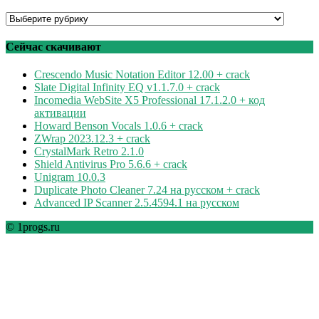
Программы
по
рубрикам
Сейчас скачивают
Crescendo Music Notation Editor 12.00 + crack
Slate Digital Infinity EQ v1.1.7.0 + crack
Incomedia WebSite X5 Professional 17.1.2.0 + код
активации
Howard Benson Vocals 1.0.6 + crack
ZWrap 2023.12.3 + crack
CrystalMark Retro 2.1.0
Shield Antivirus Pro 5.6.6 + crack
Unigram 10.0.3
Duplicate Photo Cleaner 7.24 на русском + crack
Advanced IP Scanner 2.5.4594.1 на русском
© 1progs.ru