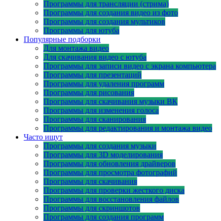
Программы для трансляции (стрима)
Программы для создания видео из фото
Программы для создания мультиков
Программы для ютуба
Популярные подборки
Для монтажа видео
Для скачивания видео с ютуба
Программы для записи видео с экрана компьютера
Программы для презентаций
Программы для удаления программ
Программы для рисования
Программы для скачивания музыки ВК
Программы для изменения голоса
Программы для сканирования
Программы для редактирования и монтажа видео
Часто ищут
Программы для создания музыки
Программы для 3D моделирования
Программы для обновления драйверов
Программы для просмотра фотографий
Программы для скачивания
Программы для проверки жесткого диска
Программы для восстановления файлов
Программы для скриншотов
Программы для создания программ