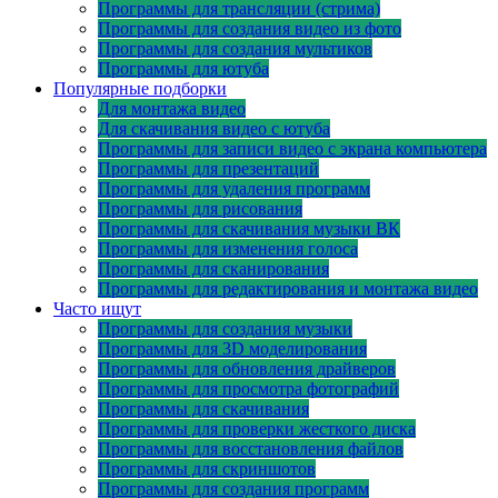
Программы для трансляции (стрима)
Программы для создания видео из фото
Программы для создания мультиков
Программы для ютуба
Популярные подборки
Для монтажа видео
Для скачивания видео с ютуба
Программы для записи видео с экрана компьютера
Программы для презентаций
Программы для удаления программ
Программы для рисования
Программы для скачивания музыки ВК
Программы для изменения голоса
Программы для сканирования
Программы для редактирования и монтажа видео
Часто ищут
Программы для создания музыки
Программы для 3D моделирования
Программы для обновления драйверов
Программы для просмотра фотографий
Программы для скачивания
Программы для проверки жесткого диска
Программы для восстановления файлов
Программы для скриншотов
Программы для создания программ