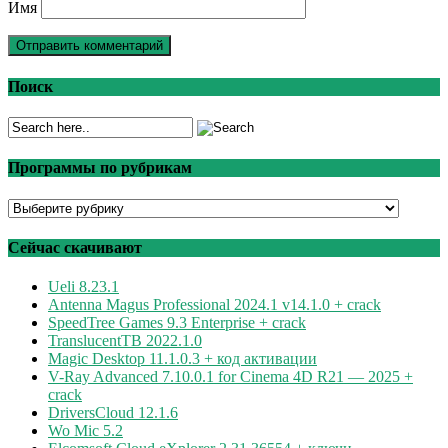
Имя
Поиск
Программы по рубрикам
Программы
по
рубрикам
Сейчас скачивают
Ueli 8.23.1
Antenna Magus Professional 2024.1 v14.1.0 + crack
SpeedTree Games 9.3 Enterprise + crack
TranslucentTB 2022.1.0
Magic Desktop 11.1.0.3 + код активации
V-Ray Advanced 7.10.0.1 for Cinema 4D R21 — 2025 +
crack
DriversCloud 12.1.6
Wo Mic 5.2