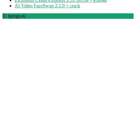
Elcomsoft Cloud eXplorer 2.31.36554 + ключи
AI Video FaceSwap 2.1.0 + crack
© 1progs.ru