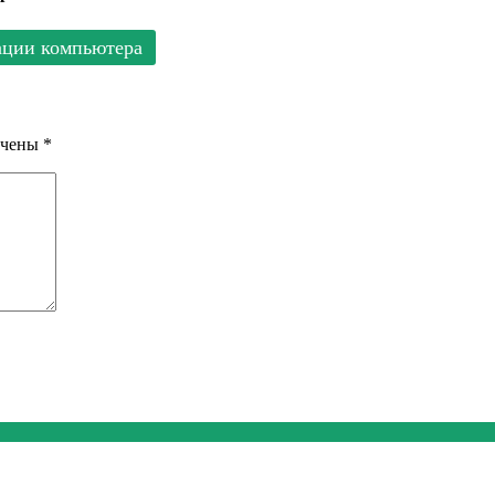
ации компьютера
ечены
*