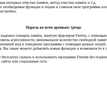
ак интервал очистки памяти, метод очистки памяти и т.д.
се необходимые функции и опции в главном окне программы или
настройки.
Пароль ко всем архивам:
1progs
 надежно очищать память, занятую браузером Firefox, с помощь
овень агрессивности, минимальное количество свободной памяти 
 внешний вид и поведение программы с помощью разных опций,
му. Вы также можете добавлять новые функции и возможности к
 бесплатно скачать и использовать программу Firemin без огра
 сайты или социальные сети.