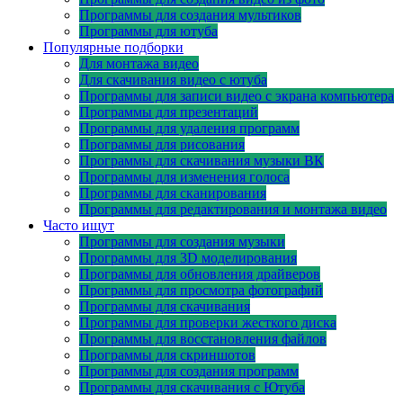
Программы для создания мультиков
Программы для ютуба
Популярные подборки
Для монтажа видео
Для скачивания видео с ютуба
Программы для записи видео с экрана компьютера
Программы для презентаций
Программы для удаления программ
Программы для рисования
Программы для скачивания музыки ВК
Программы для изменения голоса
Программы для сканирования
Программы для редактирования и монтажа видео
Часто ищут
Программы для создания музыки
Программы для 3D моделирования
Программы для обновления драйверов
Программы для просмотра фотографий
Программы для скачивания
Программы для проверки жесткого диска
Программы для восстановления файлов
Программы для скриншотов
Программы для создания программ
Программы для скачивания с Ютуба