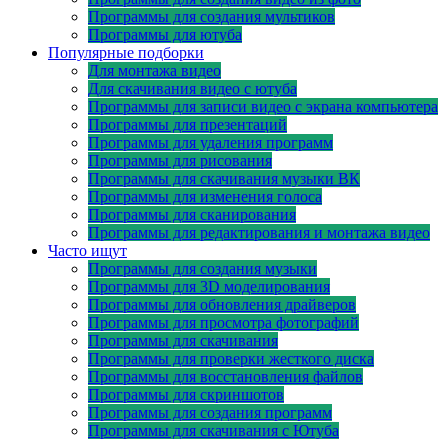
Программы для создания мультиков
Программы для ютуба
Популярные подборки
Для монтажа видео
Для скачивания видео с ютуба
Программы для записи видео с экрана компьютера
Программы для презентаций
Программы для удаления программ
Программы для рисования
Программы для скачивания музыки ВК
Программы для изменения голоса
Программы для сканирования
Программы для редактирования и монтажа видео
Часто ищут
Программы для создания музыки
Программы для 3D моделирования
Программы для обновления драйверов
Программы для просмотра фотографий
Программы для скачивания
Программы для проверки жесткого диска
Программы для восстановления файлов
Программы для скриншотов
Программы для создания программ
Программы для скачивания с Ютуба