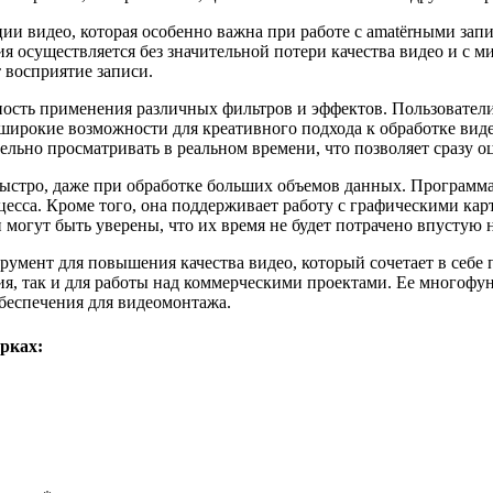
зации видео, которая особенно важна при работе с amatёrными з
я осуществляется без значительной потери качества видео и с 
 восприятие записи.
сть применения различных фильтров и эффектов. Пользователи
широкие возможности для креативного подхода к обработке виде
ьно просматривать в реальном времени, что позволяет сразу оц
но быстро, даже при обработке больших объемов данных. Програ
есса. Кроме того, она поддерживает работу с графическими кар
 могут быть уверены, что их время не будет потрачено впустую 
струмент для повышения качества видео, который сочетает в себ
я, так и для работы над коммерческими проектами. Ее многофун
беспечения для видеомонтажа.
рках: