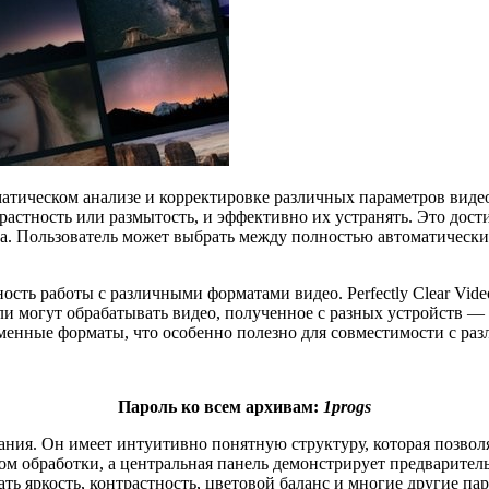
оматическом анализе и корректировке различных параметров вид
трастность или размытость, и эффективно их устранять. Это дос
а. Пользователь может выбрать между полностью автоматическ
ть работы с различными форматами видео. Perfectly Clear Vid
ли могут обрабатывать видео, полученное с разных устройств —
менные форматы, что особенно полезно для совместимости с ра
Пароль ко всем архивам:
1progs
ния. Он имеет интуитивно понятную структуру, которая позволя
ом обработки, а центральная панель демонстрирует предварите
ь яркость, контрастность, цветовой баланс и многие другие па