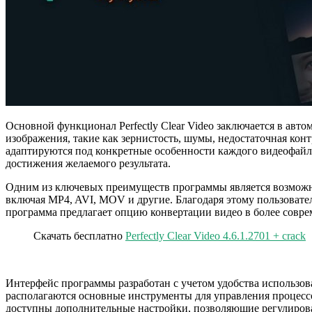
Основной функционал Perfectly Clear Video заключается в авт
изображения, такие как зернистость, шумы, недостаточная кон
адаптируются под конкретные особенности каждого видеофайл
достижения желаемого результата.
Одним из ключевых преимуществ программы является возможнос
включая MP4, AVI, MOV и другие. Благодаря этому пользовате
программа предлагает опцию конвертации видео в более совре
Скачать бесплатно
Perfectly Clear Video 4.6.1.2701 + crack
Интерфейс программы разработан с учетом удобства использова
располагаются основные инструменты для управления процесс
доступны дополнительные настройки, позволяющие регулироват