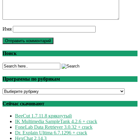
Имя
Поиск
Программы по рубрикам
Программы
по
рубрикам
Сейчас скачивают
BeeCut 1.7.11.8 крякнутый
IK Multimedia SampleTank 4.2.6 + crack
FoneLab Data Retriever 3.0.32 + crack
Dr. Explain Ultima 6.7.1296 + crack
HexChat 2.14.3