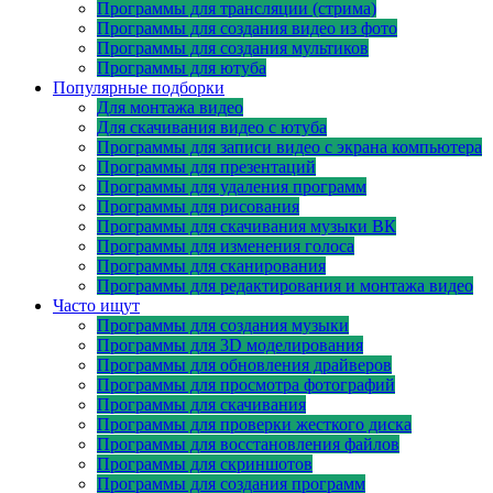
Программы для трансляции (стрима)
Программы для создания видео из фото
Программы для создания мультиков
Программы для ютуба
Популярные подборки
Для монтажа видео
Для скачивания видео с ютуба
Программы для записи видео с экрана компьютера
Программы для презентаций
Программы для удаления программ
Программы для рисования
Программы для скачивания музыки ВК
Программы для изменения голоса
Программы для сканирования
Программы для редактирования и монтажа видео
Часто ищут
Программы для создания музыки
Программы для 3D моделирования
Программы для обновления драйверов
Программы для просмотра фотографий
Программы для скачивания
Программы для проверки жесткого диска
Программы для восстановления файлов
Программы для скриншотов
Программы для создания программ