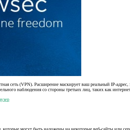
ная сеть (VPN). Расширение маскирует ваш реальный IP-адрес, за
льного наблюдения со стороны третьих лиц, таких как интерн
аузер
, которые могут быть наложены на некоторые веб-сайты или сер