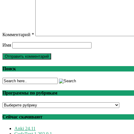
Комментарий
*
Имя
Поиск
Программы по рубрикам
Программы
по
рубрикам
Сейчас скачивают
Anki 24.11
CudaText 1.202.0.1