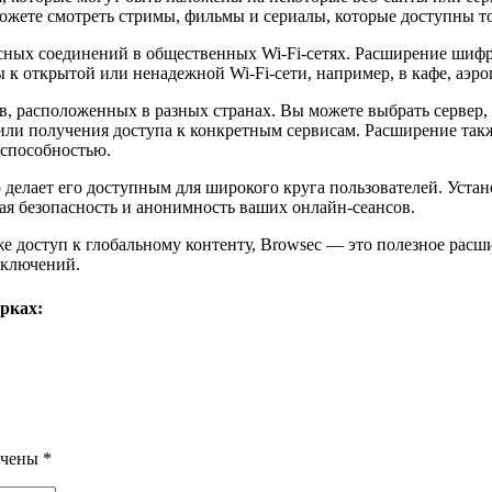
можете смотреть стримы, фильмы и сериалы, которые доступны т
асных соединений в общественных Wi-Fi-сетях. Расширение шиф
к открытой или ненадежной Wi-Fi-сети, например, в кафе, аэро
ов, расположенных в разных странах. Вы можете выбрать сервер,
или получения доступа к конкретным сервисам. Расширение та
 способностью.
делает его доступным для широкого круга пользователей. Устано
ая безопасность и анонимность ваших онлайн-сеансов.
же доступ к глобальному контенту, Browsec — это полезное расш
иключений.
рках:
ечены
*