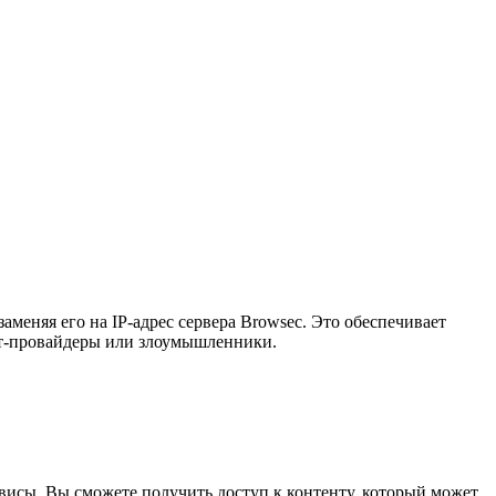
меняя его на IP-адрес сервера Browsec. Это обеспечивает
ет-провайдеры или злоумышленники.
висы. Вы сможете получить доступ к контенту, который может