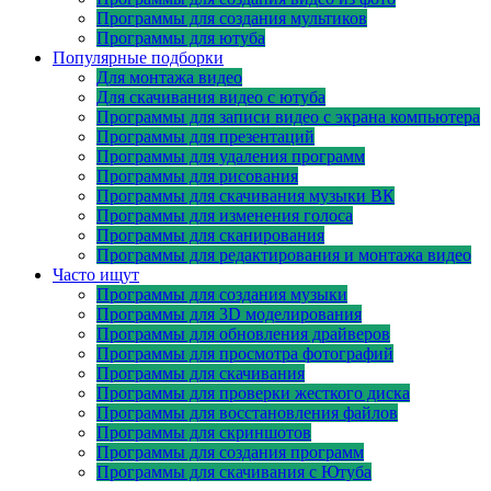
Программы для создания мультиков
Программы для ютуба
Популярные подборки
Для монтажа видео
Для скачивания видео с ютуба
Программы для записи видео с экрана компьютера
Программы для презентаций
Программы для удаления программ
Программы для рисования
Программы для скачивания музыки ВК
Программы для изменения голоса
Программы для сканирования
Программы для редактирования и монтажа видео
Часто ищут
Программы для создания музыки
Программы для 3D моделирования
Программы для обновления драйверов
Программы для просмотра фотографий
Программы для скачивания
Программы для проверки жесткого диска
Программы для восстановления файлов
Программы для скриншотов
Программы для создания программ
Программы для скачивания с Ютуба