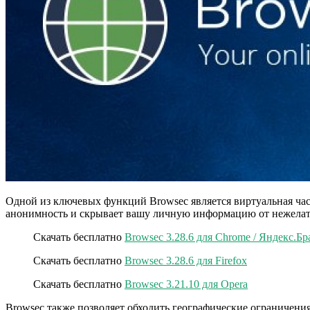
Одной из ключевых функций Browsec является виртуальная част
анонимность и скрывает вашу личную информацию от нежелате
Скачать бесплатно
Browsec 3.28.6 для Chrome / Яндекс.Бр
Скачать бесплатно
Browsec 3.28.6 для Firefox
Скачать бесплатно
Browsec 3.21.10 для Opera
Browsec также позволяет обходить географические ограничения