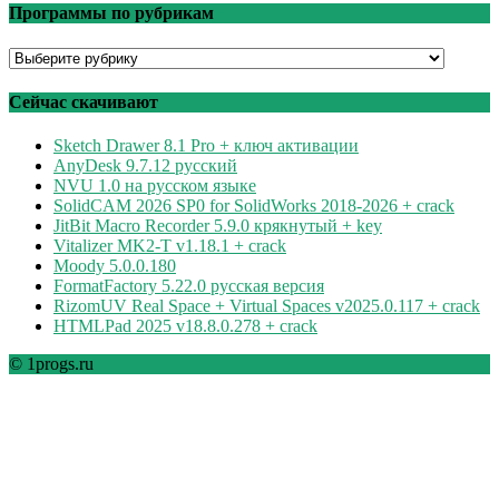
Программы по рубрикам
Программы
по
рубрикам
Сейчас скачивают
Sketch Drawer 8.1 Pro + ключ активации
AnyDesk 9.7.12 русский
NVU 1.0 на русском языке
SolidCAM 2026 SP0 for SolidWorks 2018-2026 + crack
JitBit Macro Recorder 5.9.0 крякнутый + key
Vitalizer MK2-T v1.18.1 + crack
Moody 5.0.0.180
FormatFactory 5.22.0 русская версия
RizomUV Real Space + Virtual Spaces v2025.0.117 + crack
HTMLPad 2025 v18.8.0.278 + crack
© 1progs.ru