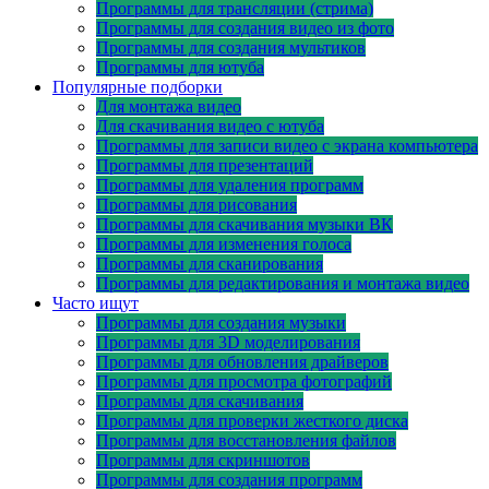
Программы для трансляции (стрима)
Программы для создания видео из фото
Программы для создания мультиков
Программы для ютуба
Популярные подборки
Для монтажа видео
Для скачивания видео с ютуба
Программы для записи видео с экрана компьютера
Программы для презентаций
Программы для удаления программ
Программы для рисования
Программы для скачивания музыки ВК
Программы для изменения голоса
Программы для сканирования
Программы для редактирования и монтажа видео
Часто ищут
Программы для создания музыки
Программы для 3D моделирования
Программы для обновления драйверов
Программы для просмотра фотографий
Программы для скачивания
Программы для проверки жесткого диска
Программы для восстановления файлов
Программы для скриншотов
Программы для создания программ