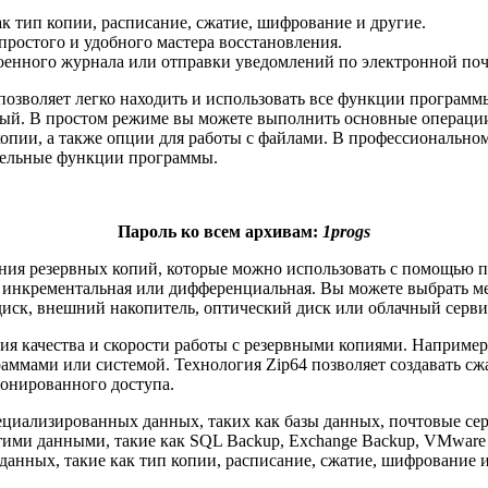
к тип копии, расписание, сжатие, шифрование и другие.
ростого и удобного мастера восстановления.
енного журнала или отправки уведомлений по электронной поч
позволяет легко находить и использовать все функции програм
ый. В простом режиме вы можете выполнить основные операции
копии, а также опции для работы с файлами. В профессиональном
ительные функции программы.
Пароль ко всем архивам:
1progs
ения резервных копий, которые можно использовать с помощью 
, инкрементальная или дифференциальная. Вы можете выбрать ме
диск, внешний накопитель, оптический диск или облачный серви
ия качества и скорости работы с резервными копиями. Например
аммами или системой. Технология Zip64 позволяет создавать с
ионированного доступа.
специализированных данных, таких как базы данных, почтовые 
ими данными, такие как SQL Backup, Exchange Backup, VMware B
данных, такие как тип копии, расписание, сжатие, шифрование и