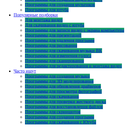
Программы для создания мультиков
Программы для ютуба
Популярные подборки
Для монтажа видео
Для скачивания видео с ютуба
Программы для записи видео с экрана компьютера
Программы для презентаций
Программы для удаления программ
Программы для рисования
Программы для скачивания музыки ВК
Программы для изменения голоса
Программы для сканирования
Программы для редактирования и монтажа видео
Часто ищут
Программы для создания музыки
Программы для 3D моделирования
Программы для обновления драйверов
Программы для просмотра фотографий
Программы для скачивания
Программы для проверки жесткого диска
Программы для восстановления файлов
Программы для скриншотов
Программы для создания программ
Программы для скачивания с Ютуба