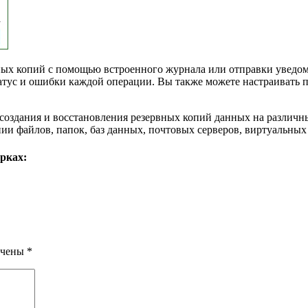
вных копий с помощью встроенного журнала или отправки уведо
атус и ошибки каждой операции. Вы также можете настраивать па
создания и восстановления резервных копий данных на различн
опии файлов, папок, баз данных, почтовых серверов, виртуальны
рках:
ечены
*