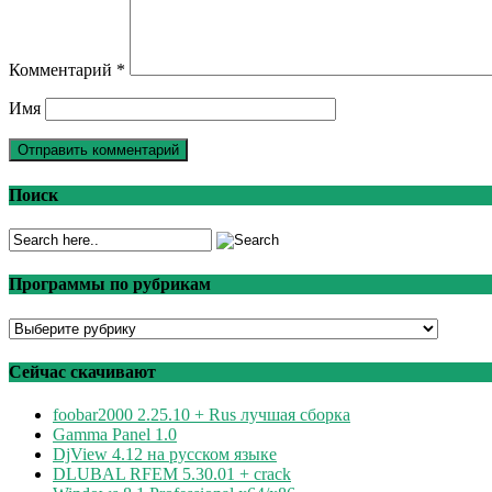
Комментарий
*
Имя
Поиск
Программы по рубрикам
Программы
по
рубрикам
Сейчас скачивают
foobar2000 2.25.10 + Rus лучшая сборка
Gamma Panel 1.0
DjView 4.12 на русском языке
DLUBAL RFEM 5.30.01 + crack