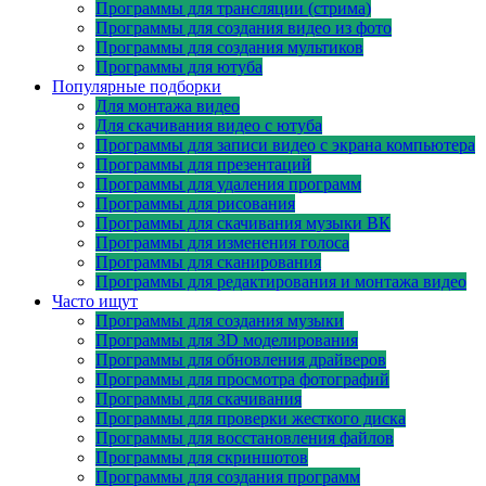
Программы для трансляции (стрима)
Программы для создания видео из фото
Программы для создания мультиков
Программы для ютуба
Популярные подборки
Для монтажа видео
Для скачивания видео с ютуба
Программы для записи видео с экрана компьютера
Программы для презентаций
Программы для удаления программ
Программы для рисования
Программы для скачивания музыки ВК
Программы для изменения голоса
Программы для сканирования
Программы для редактирования и монтажа видео
Часто ищут
Программы для создания музыки
Программы для 3D моделирования
Программы для обновления драйверов
Программы для просмотра фотографий
Программы для скачивания
Программы для проверки жесткого диска
Программы для восстановления файлов
Программы для скриншотов
Программы для создания программ