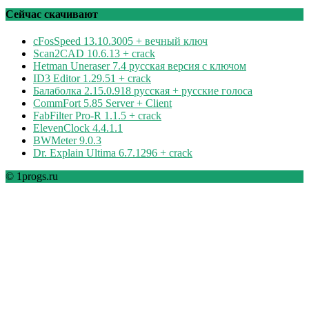
рубрикам
Сейчас скачивают
cFosSpeed 13.10.3005 + вечный ключ
Scan2CAD 10.6.13 + crack
Hetman Uneraser 7.4 русская версия с ключом
ID3 Editor 1.29.51 + crack
Балаболка 2.15.0.918 русская + русские голоса
CommFort 5.85 Server + Client
FabFilter Pro-R 1.1.5 + crack
ElevenClock 4.4.1.1
BWMeter 9.0.3
Dr. Explain Ultima 6.7.1296 + crack
© 1progs.ru