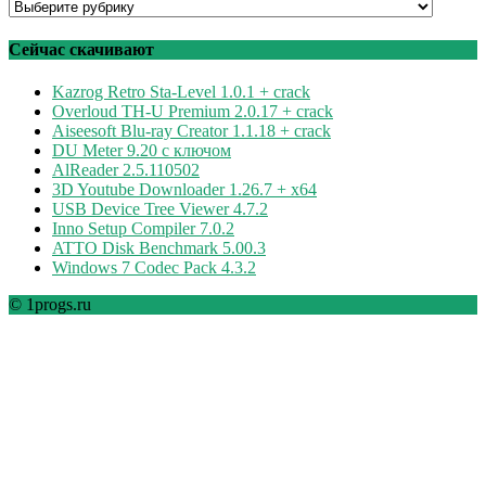
Программы
по
рубрикам
Сейчас скачивают
Kazrog Retro Sta-Level 1.0.1 + crack
Overloud TH-U Premium 2.0.17 + crack
Aiseesoft Blu-ray Creator 1.1.18 + crack
DU Meter 9.20 с ключом
AlReader 2.5.110502
3D Youtube Downloader 1.26.7 + x64
USB Device Tree Viewer 4.7.2
Inno Setup Compiler 7.0.2
ATTO Disk Benchmark 5.00.3
Windows 7 Codec Pack 4.3.2
© 1progs.ru