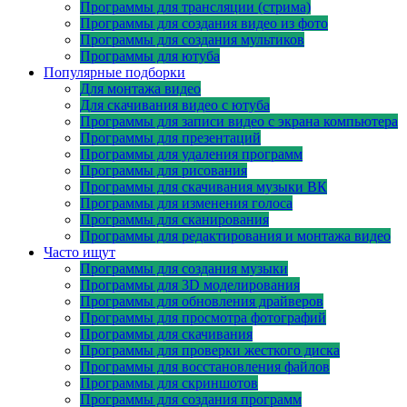
Программы для трансляции (стрима)
Программы для создания видео из фото
Программы для создания мультиков
Программы для ютуба
Популярные подборки
Для монтажа видео
Для скачивания видео с ютуба
Программы для записи видео с экрана компьютера
Программы для презентаций
Программы для удаления программ
Программы для рисования
Программы для скачивания музыки ВК
Программы для изменения голоса
Программы для сканирования
Программы для редактирования и монтажа видео
Часто ищут
Программы для создания музыки
Программы для 3D моделирования
Программы для обновления драйверов
Программы для просмотра фотографий
Программы для скачивания
Программы для проверки жесткого диска
Программы для восстановления файлов
Программы для скриншотов
Программы для создания программ