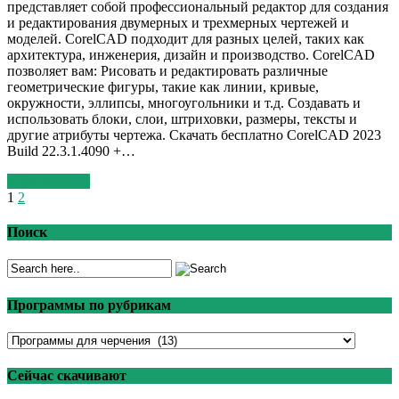
представляет собой профессиональный редактор для создания
и редактирования двумерных и трехмерных чертежей и
моделей. CorelCAD подходит для разных целей, таких как
архитектура, инженерия, дизайн и производство. CorelCAD
позволяет вам: Рисовать и редактировать различные
геометрические фигуры, такие как линии, кривые,
окружности, эллипсы, многоугольники и т.д. Создавать и
использовать блоки, слои, штриховки, размеры, тексты и
другие атрибуты чертежа. Скачать бесплатно CorelCAD 2023
Build 22.3.1.4090 +…
Read More >>
1
2
Поиск
Программы по рубрикам
Программы
по
рубрикам
Сейчас скачивают