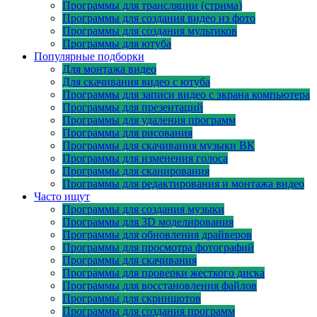
Программы для трансляции (стрима)
Программы для создания видео из фото
Программы для создания мультиков
Программы для ютуба
Популярные подборки
Для монтажа видео
Для скачивания видео с ютуба
Программы для записи видео с экрана компьютера
Программы для презентаций
Программы для удаления программ
Программы для рисования
Программы для скачивания музыки ВК
Программы для изменения голоса
Программы для сканирования
Программы для редактирования и монтажа видео
Часто ищут
Программы для создания музыки
Программы для 3D моделирования
Программы для обновления драйверов
Программы для просмотра фотографий
Программы для скачивания
Программы для проверки жесткого диска
Программы для восстановления файлов
Программы для скриншотов
Программы для создания программ