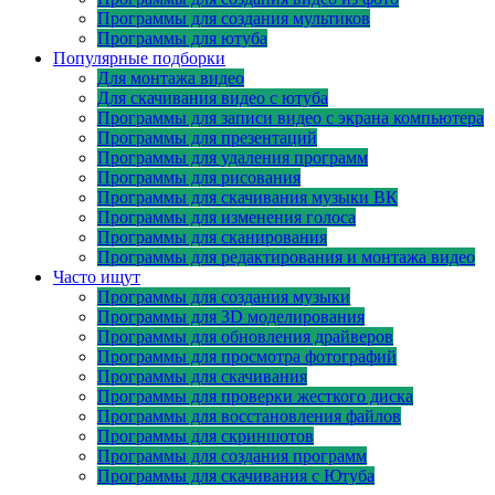
Программы для создания мультиков
Программы для ютуба
Популярные подборки
Для монтажа видео
Для скачивания видео с ютуба
Программы для записи видео с экрана компьютера
Программы для презентаций
Программы для удаления программ
Программы для рисования
Программы для скачивания музыки ВК
Программы для изменения голоса
Программы для сканирования
Программы для редактирования и монтажа видео
Часто ищут
Программы для создания музыки
Программы для 3D моделирования
Программы для обновления драйверов
Программы для просмотра фотографий
Программы для скачивания
Программы для проверки жесткого диска
Программы для восстановления файлов
Программы для скриншотов
Программы для создания программ
Программы для скачивания с Ютуба