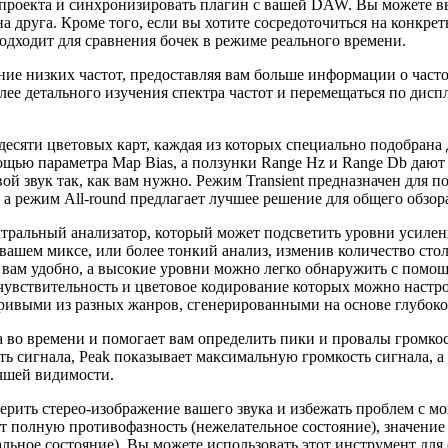
 проекта и синхронизировать плагин с вашей DAW. Вы можете 
 друга. Кроме того, если вы хотите сосредоточиться на конкрет
одходит для сравнения бочек в режиме реального времени.
 низких частот, предоставляя вам больше информации о частот
лее детального изучения спектра частот и перемещаться по дисп
сяти цветовых карт, каждая из которых специально подобрана 
щью параметра Map Bias, а ползунки Range Hz и Range Db дают
й звук так, как вам нужно. Режим Transient предназначен для п
 а режим All-round предлагает лучшее решение для общего обзор
ральный анализатор, который может подсветить уровни усилени
в вашем миксе, или более тонкий анализ, изменив количество с
как вам удобно, а высокие уровни можно легко обнаружить с по
ы, чувствительность и цветовое кодирование которых можно наст
ривыми из разных жанров, сгенерированными на основе глубоког
во времени и помогает вам определить пики и провалы громкос
 сигнала, Peak показывает максимальную громкость сигнала, а
чшей видимости.
рить стерео-изображение вашего звука и избежать проблем с мо
чает полную противофазность (нежелательное состояние), значени
рмальное состояние). Вы можете использовать этот инструмент д