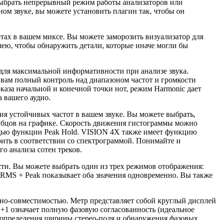
выбрать непрерывный режим работы анализаторов или
ном звуке, вы можете установить плагин так, чтобы он
ах в вашем миксе. Вы можете заморозить визуализатор для
лею, чтобы обнаружить детали, которые иначе могли бы
для максимальной информативности при анализе звука.
 вам полный контроль над диапазоном частот и громкости
оказа начальной и конечной точки нот, режим Harmonic дает
а вашего аудио.
я устойчивых частот в вашем звуке. Вы можете выбрать,
толбцов на графике. Скорость движения гистограммы можно
мощью функции Peak Hold. VISION 4X также имеет функцию
роить в соответствии со спектрограммой. Понимайте и
о анализа сотен треков.
ти. Вы можете выбрать один из трех режимов отображения:
 RMS + Peak показывает оба значения одновременно. Вы также
но-совместимостью. Метр представляет собой круглый дисплей
е +1 означает полную фазовую согласованность (идеальное
ля определения ширины стерео-поля и обнаружения фазовых