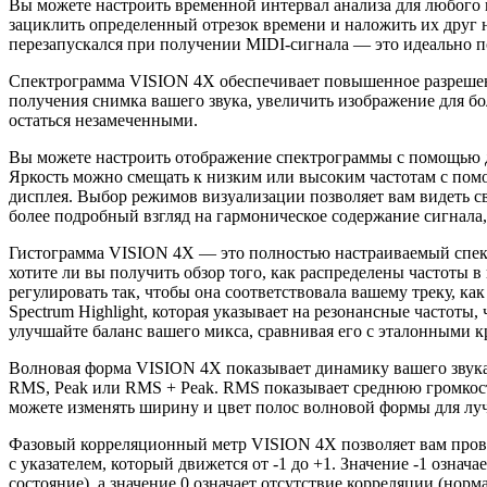
Вы можете настроить временной интервал анализа для любого
зациклить определенный отрезок времени и наложить их друг на
перезапускался при получении MIDI-сигнала — это идеально п
Спектрограмма VISION 4X обеспечивает повышенное разрешение
получения снимка вашего звука, увеличить изображение для бо
остаться незамеченными.
Вы можете настроить отображение спектрограммы с помощью де
Яркость можно смещать к низким или высоким частотам с помо
дисплея. Выбор режимов визуализации позволяет вам видеть сво
более подробный взгляд на гармоническое содержание сигнала,
Гистограмма VISION 4X — это полностью настраиваемый спект
хотите ли вы получить обзор того, как распределены частоты 
регулировать так, чтобы она соответствовала вашему треку, 
Spectrum Highlight, которая указывает на резонансные частот
улучшайте баланс вашего микса, сравнивая его с эталонными к
Волновая форма VISION 4X показывает динамику вашего звука 
RMS, Peak или RMS + Peak. RMS показывает среднюю громкость
можете изменять ширину и цвет полос волновой формы для лу
Фазовый корреляционный метр VISION 4X позволяет вам прове
с указателем, который движется от -1 до +1. Значение -1 озна
состояние), а значение 0 означает отсутствие корреляции (но