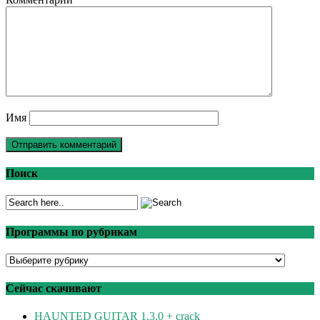
Имя
Поиск
Программы по рубрикам
Программы
по
рубрикам
Сейчас скачивают
HAUNTED GUITAR 1.3.0 + crack