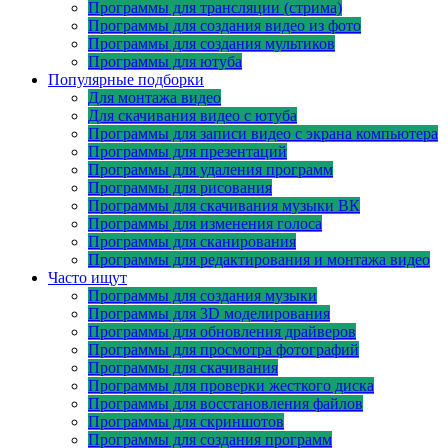
Программы для трансляции (стрима)
Программы для создания видео из фото
Программы для создания мультиков
Программы для ютуба
Популярные подборки
Для монтажа видео
Для скачивания видео с ютуба
Программы для записи видео с экрана компьютера
Программы для презентаций
Программы для удаления программ
Программы для рисования
Программы для скачивания музыки ВК
Программы для изменения голоса
Программы для сканирования
Программы для редактирования и монтажа видео
Часто ищут
Программы для создания музыки
Программы для 3D моделирования
Программы для обновления драйверов
Программы для просмотра фотографий
Программы для скачивания
Программы для проверки жесткого диска
Программы для восстановления файлов
Программы для скриншотов
Программы для создания программ