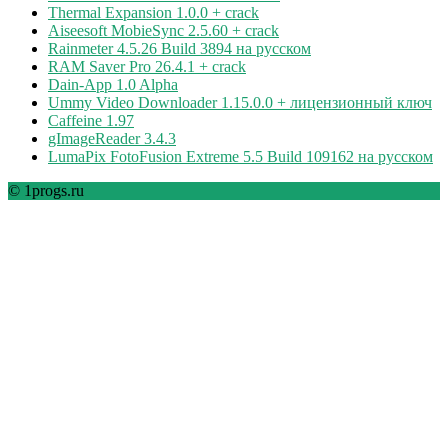
Thermal Expansion 1.0.0 + crack
Aiseesoft MobieSync 2.5.60 + crack
Rainmeter 4.5.26 Build 3894 на русском
RAM Saver Pro 26.4.1 + crack
Dain-App 1.0 Alpha
Ummy Video Downloader 1.15.0.0 + лицензионный ключ
Caffeine 1.97
gImageReader 3.4.3
LumaPix FotoFusion Extreme 5.5 Build 109162 на русском
© 1progs.ru