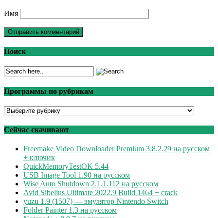
Имя
Поиск
Программы по рубрикам
Программы
по
рубрикам
Сейчас скачивают
Freemake Video Downloader Premium 3.8.2.29 на русском
+ ключик
QuickMemoryTestOK 5.44
USB Image Tool 1.90 на русском
Wise Auto Shutdown 2.1.1.112 на русском
Avid Sibelius Ultimate 2022.9 Build 1464 + crack
yuzu 1.9 (1507) — эмулятор Nintendo Switch
Folder Painter 1.3 на русском