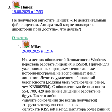
Павел
:
19.08.2025 в 17:53
Не получается запустить. Пишет: «Не действительный
файл лицензии. Аппаратный код не подходит к
директории прав доступа». Что делать?)
Ответить
Mike
:
26.09.2025 в 12:16
Из-за летних обновлений безопасности Windows
перестала работать лицензия KISSsoft. Причем для
уже взломанных программ точно такая же
история-программа не воспринимает файл
лицензии. Лечится удалением обновлений
безопасности (должны быть установлены ранее,
чем KB5062554). С обновлениями безопасности
554, 709, 429 ломанные лицензии работать не
будут. Так что либо:
-удалить обновления (не всегда получается)
-загрузить точку восстановления
-запускать KISSsoft из-под эмулятора более ранних