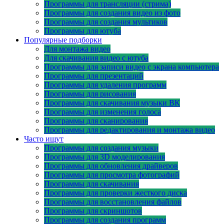
Программы для трансляции (стрима)
Программы для создания видео из фото
Программы для создания мультиков
Программы для ютуба
Популярные подборки
Для монтажа видео
Для скачивания видео с ютуба
Программы для записи видео с экрана компьютера
Программы для презентаций
Программы для удаления программ
Программы для рисования
Программы для скачивания музыки ВК
Программы для изменения голоса
Программы для сканирования
Программы для редактирования и монтажа видео
Часто ищут
Программы для создания музыки
Программы для 3D моделирования
Программы для обновления драйверов
Программы для просмотра фотографий
Программы для скачивания
Программы для проверки жесткого диска
Программы для восстановления файлов
Программы для скриншотов
Программы для создания программ