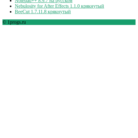
Notepad++ 8.9.7 на русском
Nebulosity for After Effects 1.1.0 крякнутый
BeeCut 1.7.11.8 крякнутый
© 1progs.ru