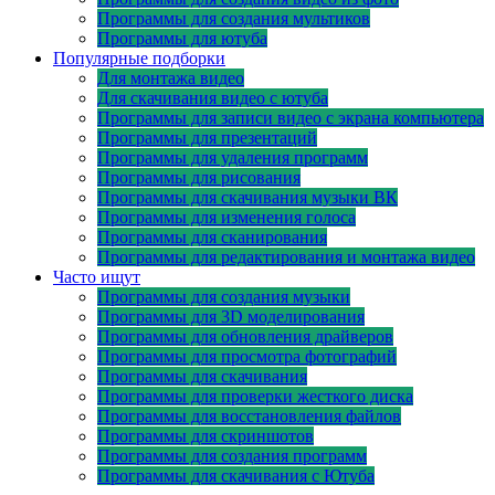
Программы для создания мультиков
Программы для ютуба
Популярные подборки
Для монтажа видео
Для скачивания видео с ютуба
Программы для записи видео с экрана компьютера
Программы для презентаций
Программы для удаления программ
Программы для рисования
Программы для скачивания музыки ВК
Программы для изменения голоса
Программы для сканирования
Программы для редактирования и монтажа видео
Часто ищут
Программы для создания музыки
Программы для 3D моделирования
Программы для обновления драйверов
Программы для просмотра фотографий
Программы для скачивания
Программы для проверки жесткого диска
Программы для восстановления файлов
Программы для скриншотов
Программы для создания программ
Программы для скачивания с Ютуба