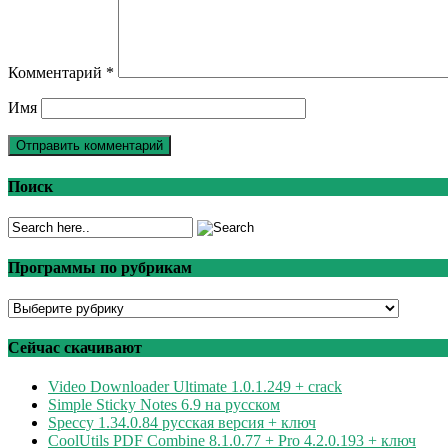
Комментарий
*
Имя
Поиск
Программы по рубрикам
Программы
по
рубрикам
Сейчас скачивают
Video Downloader Ultimate 1.0.1.249 + crack
Simple Sticky Notes 6.9 на русском
Speccy 1.34.0.84 русская версия + ключ
CoolUtils PDF Combine 8.1.0.77 + Pro 4.2.0.193 + ключ