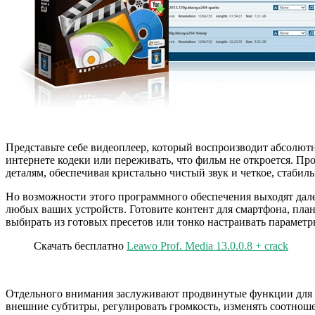
Представьте себе видеоплеер, который воспроизводит абсолютн
интернете кодеки или переживать, что фильм не откроется. П
деталям, обеспечивая кристально чистый звук и четкое, стабил
Но возможности этого программного обеспечения выходят дале
любых ваших устройств. Готовите контент для смартфона, пла
выбирать из готовых пресетов или тонко настраивать парамет
Скачать бесплатно
Leawo Prof. Media 13.0.0.8 + crack
Отдельного внимания заслуживают продвинутые функции для лю
внешние субтитры, регулировать громкость, изменять соотнош