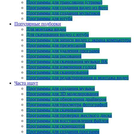
Программы для трансляции (стрима)
Программы для создания видео из фото
Программы для создания мультиков
Программы для ютуба
Популярные подборки
Для монтажа видео
Для скачивания видео с ютуба
Программы для записи видео с экрана компьютера
Программы для презентаций
Программы для удаления программ
Программы для рисования
Программы для скачивания музыки ВК
Программы для изменения голоса
Программы для сканирования
Программы для редактирования и монтажа видео
Часто ищут
Программы для создания музыки
Программы для 3D моделирования
Программы для обновления драйверов
Программы для просмотра фотографий
Программы для скачивания
Программы для проверки жесткого диска
Программы для восстановления файлов
Программы для скриншотов
Программы для создания программ