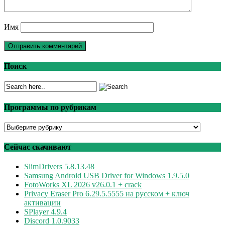
Имя
Поиск
Программы по рубрикам
Программы
по
рубрикам
Сейчас скачивают
SlimDrivers 5.8.13.48
Samsung Android USB Driver for Windows 1.9.5.0
FotoWorks XL 2026 v26.0.1 + crack
Privacy Eraser Pro 6.29.5.5555 на русском + ключ
активации
SPlayer 4.9.4
Discord 1.0.9033