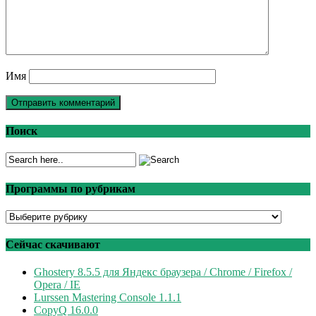
Имя
Поиск
Программы по рубрикам
Программы
по
рубрикам
Сейчас скачивают
Ghostery 8.5.5 для Яндекс браузера / Chrome / Firefox /
Opera / IE
Lurssen Mastering Console 1.1.1
CopyQ 16.0.0