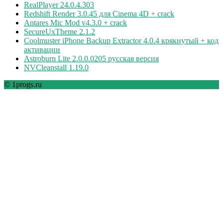
RealPlayer 24.0.4.303
Redshift Render 3.0.45 для Cinema 4D + crack
Antares Mic Mod v4.3.0 + crack
SecureUxTheme 2.1.2
Coolmuster iPhone Backup Extractor 4.0.4 крякнутый + код
активации
Astroburn Lite 2.0.0.0205 русская версия
NVCleanstall 1.19.0
© 1progs.ru