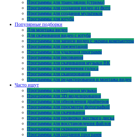
Программы для трансляции (стрима)
Программы для создания видео из фото
Программы для создания мультиков
Программы для ютуба
Популярные подборки
Для монтажа видео
Для скачивания видео с ютуба
Программы для записи видео с экрана компьютера
Программы для презентаций
Программы для удаления программ
Программы для рисования
Программы для скачивания музыки ВК
Программы для изменения голоса
Программы для сканирования
Программы для редактирования и монтажа видео
Часто ищут
Программы для создания музыки
Программы для 3D моделирования
Программы для обновления драйверов
Программы для просмотра фотографий
Программы для скачивания
Программы для проверки жесткого диска
Программы для восстановления файлов
Программы для скриншотов
Программы для создания программ