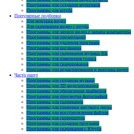
Программы для создания мультиков
Программы для ютуба
Популярные подборки
Для монтажа видео
Для скачивания видео с ютуба
Программы для записи видео с экрана компьютера
Программы для презентаций
Программы для удаления программ
Программы для рисования
Программы для скачивания музыки ВК
Программы для изменения голоса
Программы для сканирования
Программы для редактирования и монтажа видео
Часто ищут
Программы для создания музыки
Программы для 3D моделирования
Программы для обновления драйверов
Программы для просмотра фотографий
Программы для скачивания
Программы для проверки жесткого диска
Программы для восстановления файлов
Программы для скриншотов
Программы для создания программ
Программы для скачивания с Ютуба