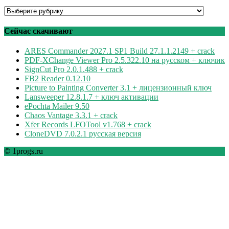
Программы
по
рубрикам
Сейчас скачивают
ARES Commander 2027.1 SP1 Build 27.1.1.2149 + crack
PDF-XChange Viewer Pro 2.5.322.10 на русском + ключик
SignCut Pro 2.0.1.488 + crack
FB2 Reader 0.12.10
Picture to Painting Converter 3.1 + лицензионный ключ
Lansweeper 12.8.1.7 + ключ активации
ePochta Mailer 9.50
Chaos Vantage 3.3.1 + crack
Xfer Records LFOTool v1.768 + crack
CloneDVD 7.0.2.1 русская версия
© 1progs.ru