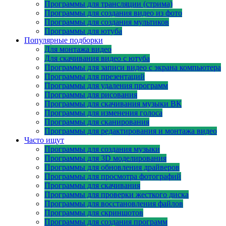
Программы для трансляции (стрима)
Программы для создания видео из фото
Программы для создания мультиков
Программы для ютуба
Популярные подборки
Для монтажа видео
Для скачивания видео с ютуба
Программы для записи видео с экрана компьютера
Программы для презентаций
Программы для удаления программ
Программы для рисования
Программы для скачивания музыки ВК
Программы для изменения голоса
Программы для сканирования
Программы для редактирования и монтажа видео
Часто ищут
Программы для создания музыки
Программы для 3D моделирования
Программы для обновления драйверов
Программы для просмотра фотографий
Программы для скачивания
Программы для проверки жесткого диска
Программы для восстановления файлов
Программы для скриншотов
Программы для создания программ