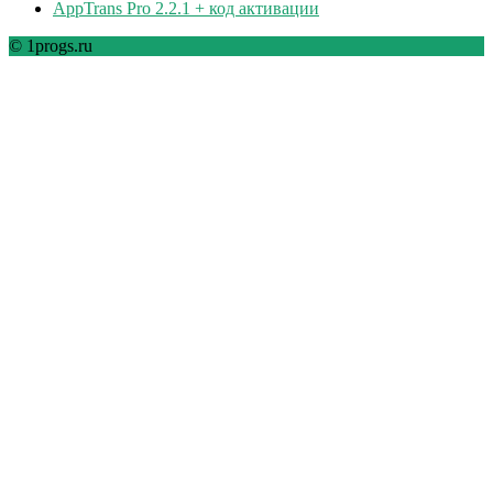
AppTrans Pro 2.2.1 + код активации
© 1progs.ru