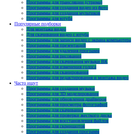
Программы для трансляции (стрима)
Программы для создания видео из фото
Программы для создания мультиков
Программы для ютуба
Популярные подборки
Для монтажа видео
Для скачивания видео с ютуба
Программы для записи видео с экрана компьютера
Программы для презентаций
Программы для удаления программ
Программы для рисования
Программы для скачивания музыки ВК
Программы для изменения голоса
Программы для сканирования
Программы для редактирования и монтажа видео
Часто ищут
Программы для создания музыки
Программы для 3D моделирования
Программы для обновления драйверов
Программы для просмотра фотографий
Программы для скачивания
Программы для проверки жесткого диска
Программы для восстановления файлов
Программы для скриншотов
Программы для создания программ