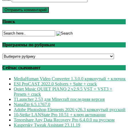
Поиск
Программы по рубрикам
Программы
по
рубрикам
Сейчас скачивают
MediaHuman Video Converter 1.3.0.0 крякнутый + ключик
ESI ProCAST 2022.0 Solvers + Suite + crack
Quiet Music QUIET PIANO 2 v2.9.5 VST + VST3 +
Presets + crack
TLauncher 2.53 для Minecraft последняя версия
NanaZip 6.5.1767.0
Adobe Photoshop Elements 2026 v26.3 крякнутый русский
10-Strike LANState Pro 10.51 + ключ активации
Tenorshare Any Data Recovery Pro 6.4.0.0 на русском
Kaspersky Tweak Assistant 23.11.19