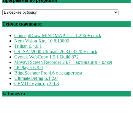
Программы по рубрикам
Программы
по
рубрикам
Сейчас скачивают
ConceptDraw MINDMAP 15.1.1.296 + crack
Nero Vision Xtra 10.6.10800
Trillian 6.4.0.1
CSI SAP2000 Ultimate 26.3.0.3220 + crack
Cyotek WebCopy 1.9.1 Build 872
Movavi Screen Recorder 24.7 + активация + ключ
5KPlayer 6.9.0
BlindScanner Pro 4.6 с лекарством
UltimateDefrag 6.1.2.0
CEMU эмулятор 2.0-8
© 1progs.ru