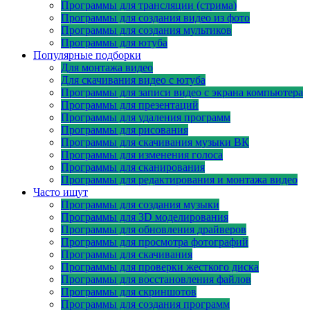
Программы для трансляции (стрима)
Программы для создания видео из фото
Программы для создания мультиков
Программы для ютуба
Популярные подборки
Для монтажа видео
Для скачивания видео с ютуба
Программы для записи видео с экрана компьютера
Программы для презентаций
Программы для удаления программ
Программы для рисования
Программы для скачивания музыки ВК
Программы для изменения голоса
Программы для сканирования
Программы для редактирования и монтажа видео
Часто ищут
Программы для создания музыки
Программы для 3D моделирования
Программы для обновления драйверов
Программы для просмотра фотографий
Программы для скачивания
Программы для проверки жесткого диска
Программы для восстановления файлов
Программы для скриншотов
Программы для создания программ