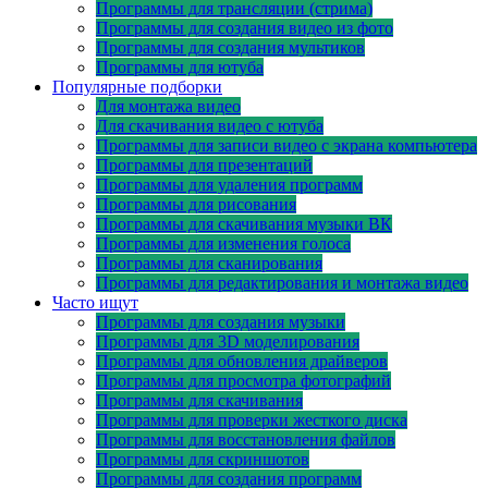
Программы для трансляции (стрима)
Программы для создания видео из фото
Программы для создания мультиков
Программы для ютуба
Популярные подборки
Для монтажа видео
Для скачивания видео с ютуба
Программы для записи видео с экрана компьютера
Программы для презентаций
Программы для удаления программ
Программы для рисования
Программы для скачивания музыки ВК
Программы для изменения голоса
Программы для сканирования
Программы для редактирования и монтажа видео
Часто ищут
Программы для создания музыки
Программы для 3D моделирования
Программы для обновления драйверов
Программы для просмотра фотографий
Программы для скачивания
Программы для проверки жесткого диска
Программы для восстановления файлов
Программы для скриншотов
Программы для создания программ