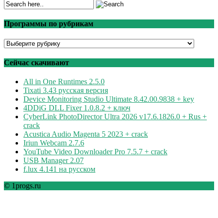
Программы по рубрикам
Программы
по
рубрикам
Сейчас скачивают
All in One Runtimes 2.5.0
Tixati 3.43 русская версия
Device Monitoring Studio Ultimate 8.42.00.9838 + key
4DDiG DLL Fixer 1.0.8.2 + ключ
CyberLink PhotoDirector Ultra 2026 v17.6.1826.0 + Rus +
crack
Acustica Audio Magenta 5 2023 + crack
Iriun Webcam 2.7.6
YouTube Video Downloader Pro 7.5.7 + crack
USB Manager 2.07
f.lux 4.141 на русском
© 1progs.ru