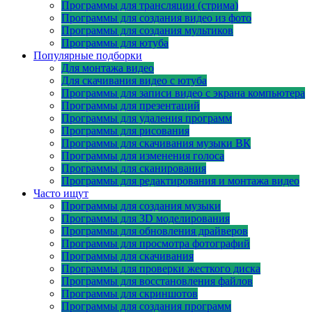
Программы для трансляции (стрима)
Программы для создания видео из фото
Программы для создания мультиков
Программы для ютуба
Популярные подборки
Для монтажа видео
Для скачивания видео с ютуба
Программы для записи видео с экрана компьютера
Программы для презентаций
Программы для удаления программ
Программы для рисования
Программы для скачивания музыки ВК
Программы для изменения голоса
Программы для сканирования
Программы для редактирования и монтажа видео
Часто ищут
Программы для создания музыки
Программы для 3D моделирования
Программы для обновления драйверов
Программы для просмотра фотографий
Программы для скачивания
Программы для проверки жесткого диска
Программы для восстановления файлов
Программы для скриншотов
Программы для создания программ