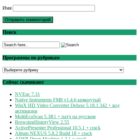
Имя
Поиск
Программы по рубрикам
Программы
по
рубрикам
Сейчас скачивают
NVEnc 7.31
Native Instruments FM8 v1.4.6 крякнутый
WinX HD Video Converter Deluxe 5.18.1.342 + код
активации
MultiEcuScan 5.3R1 + патч на русском
BrowsingHistoryView 2.55
ActivePresenter Professional 10.5.1 + crack
Altium NEXUS 5.8.2 Build 18 + crack
ADSR Drum Machine 1.3.1 + crack