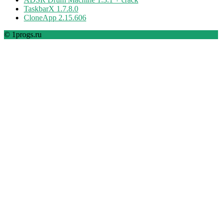
TaskbarX 1.7.8.0
CloneApp 2.15.606
© 1progs.ru