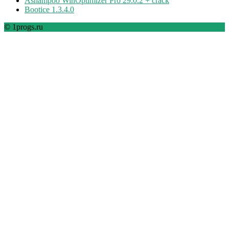
Ashampoo WinOptimizer Pro 29.0.2 + crack
Bootice 1.3.4.0
© 1progs.ru