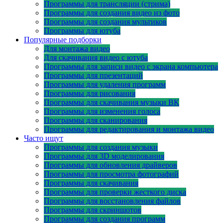
Программы для трансляции (стрима)
Программы для создания видео из фото
Программы для создания мультиков
Программы для ютуба
Популярные подборки
Для монтажа видео
Для скачивания видео с ютуба
Программы для записи видео с экрана компьютера
Программы для презентаций
Программы для удаления программ
Программы для рисования
Программы для скачивания музыки ВК
Программы для изменения голоса
Программы для сканирования
Программы для редактирования и монтажа видео
Часто ищут
Программы для создания музыки
Программы для 3D моделирования
Программы для обновления драйверов
Программы для просмотра фотографий
Программы для скачивания
Программы для проверки жесткого диска
Программы для восстановления файлов
Программы для скриншотов
Программы для создания программ