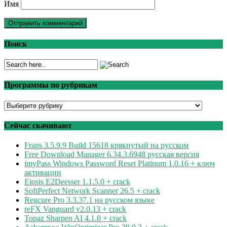
Имя
Поиск
Программы по рубрикам
Программы
по
рубрикам
Сейчас скачивают
Fraps 3.5.9.9 Build 15618 крякнутый на русском
Free Download Manager 6.34.3.6948 русская версия
imyPass Windows Password Reset Platinum 1.0.16 + ключ
активации
Eiosis E2Deesser 1.1.5.0 + crack
SoftPerfect Network Scanner 26.5 + crack
Regcure Pro 3.3.37.1 на русском языке
reFX Vanguard v2.0.13 + crack
Topaz Sharpen AI 4.1.0 + crack