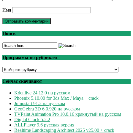
Имя
Поиск
Программы по рубрикам
Программы
по
рубрикам
Сейчас скачивают
Kdenlive 24.12.0 на русском
Phoenix 5.10.00 for 3ds Max / Maya + crack
Jumpstart 91.2 на русском
GeoGebra 3D 6.0.920 на русском
TVPaint Animation Pro 10.0.16 крякнутый на русском
Digital Clock 5.2.2
ALLPlayer 9.6 русская версия
Realtime Landscaping Architect 2025 v25.00 + crack