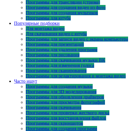
Программы для трансляции (стрима)
Программы для создания видео из фото
Программы для создания мультиков
Программы для ютуба
Популярные подборки
Для монтажа видео
Для скачивания видео с ютуба
Программы для записи видео с экрана компьютера
Программы для презентаций
Программы для удаления программ
Программы для рисования
Программы для скачивания музыки ВК
Программы для изменения голоса
Программы для сканирования
Программы для редактирования и монтажа видео
Часто ищут
Программы для создания музыки
Программы для 3D моделирования
Программы для обновления драйверов
Программы для просмотра фотографий
Программы для скачивания
Программы для проверки жесткого диска
Программы для восстановления файлов
Программы для скриншотов
Программы для создания программ