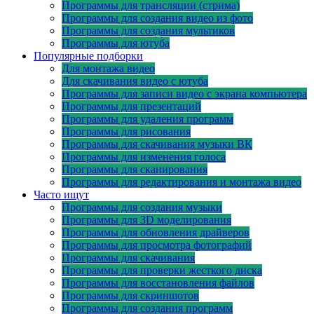
Программы для трансляции (стрима)
Программы для создания видео из фото
Программы для создания мультиков
Программы для ютуба
Популярные подборки
Для монтажа видео
Для скачивания видео с ютуба
Программы для записи видео с экрана компьютера
Программы для презентаций
Программы для удаления программ
Программы для рисования
Программы для скачивания музыки ВК
Программы для изменения голоса
Программы для сканирования
Программы для редактирования и монтажа видео
Часто ищут
Программы для создания музыки
Программы для 3D моделирования
Программы для обновления драйверов
Программы для просмотра фотографий
Программы для скачивания
Программы для проверки жесткого диска
Программы для восстановления файлов
Программы для скриншотов
Программы для создания программ