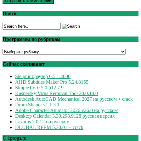
Поиск
Программы по рубрикам
Программы
по
рубрикам
Сейчас скачивают
Sleipnir браузер 6.5.1.4000
AHD Subtitles Maker Pro 5.24.8155
SimpleTV 0.5.0 b12.7.9
Kaspersky Virus Removal Tool 20.0.14.0
Autodesk AutoCAD Mechanical 2027 на русском + crack
Drum Shaper v1.1.3.1
Adobe Character Animator 2026 v26.0 на русском
Desktop Calendar 3.30.298.9128 русская версия
Lazarus 2.0.12 на русском
DLUBAL RFEM 5.30.01 + crack
© 1progs.ru