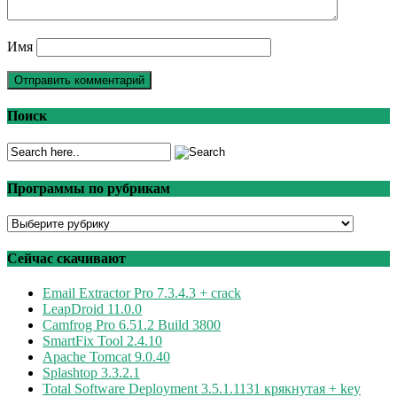
Имя
Поиск
Программы по рубрикам
Программы
по
рубрикам
Сейчас скачивают
Email Extractor Pro 7.3.4.3 + crack
LeapDroid 11.0.0
Camfrog Pro 6.51.2 Build 3800
SmartFix Tool 2.4.10
Apache Tomcat 9.0.40
Splashtop 3.3.2.1
Total Software Deployment 3.5.1.1131 крякнутая + key