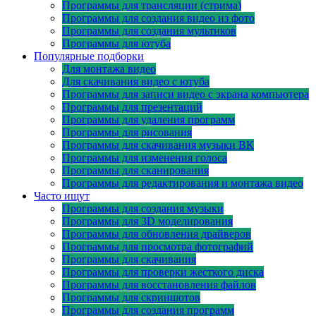
Программы для трансляции (стрима)
Программы для создания видео из фото
Программы для создания мультиков
Программы для ютуба
Популярные подборки
Для монтажа видео
Для скачивания видео с ютуба
Программы для записи видео с экрана компьютера
Программы для презентаций
Программы для удаления программ
Программы для рисования
Программы для скачивания музыки ВК
Программы для изменения голоса
Программы для сканирования
Программы для редактирования и монтажа видео
Часто ищут
Программы для создания музыки
Программы для 3D моделирования
Программы для обновления драйверов
Программы для просмотра фотографий
Программы для скачивания
Программы для проверки жесткого диска
Программы для восстановления файлов
Программы для скриншотов
Программы для создания программ