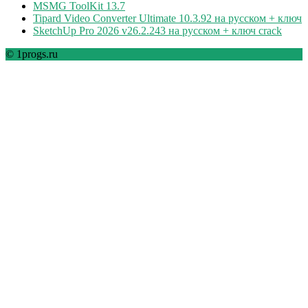
MSMG ToolKit 13.7
Tipard Video Converter Ultimate 10.3.92 на русском + ключ
SketchUp Pro 2026 v26.2.243 на русском + ключ crack
© 1progs.ru