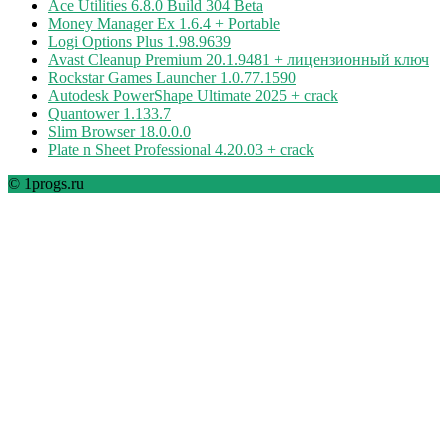
Ace Utilities 6.8.0 Build 304 Beta
Money Manager Ex 1.6.4 + Portable
Logi Options Plus 1.98.9639
Avast Cleanup Premium 20.1.9481 + лицензионный ключ
Rockstar Games Launcher 1.0.77.1590
Autodesk PowerShape Ultimate 2025 + crack
Quantower 1.133.7
Slim Browser 18.0.0.0
Plate n Sheet Professional 4.20.03 + crack
© 1progs.ru