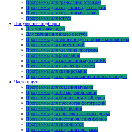
Программы для трансляции (стрима)
Программы для создания видео из фото
Программы для создания мультиков
Программы для ютуба
Популярные подборки
Для монтажа видео
Для скачивания видео с ютуба
Программы для записи видео с экрана компьютера
Программы для презентаций
Программы для удаления программ
Программы для рисования
Программы для скачивания музыки ВК
Программы для изменения голоса
Программы для сканирования
Программы для редактирования и монтажа видео
Часто ищут
Программы для создания музыки
Программы для 3D моделирования
Программы для обновления драйверов
Программы для просмотра фотографий
Программы для скачивания
Программы для проверки жесткого диска
Программы для восстановления файлов
Программы для скриншотов
Программы для создания программ