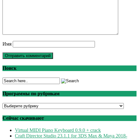
Имя
Поиск
Программы по рубрикам
Программы
по
рубрикам
Сейчас скачивают
Virtual MIDI Piano Keyboard 0.9.0 + crack
Craft Director Studio 23.1.1 for 3DS Max & Maya 2018-