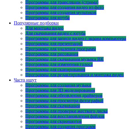
Программы для трансляции (стрима)
Программы для создания видео из фото
Программы для создания мультиков
Программы для ютуба
Популярные подборки
Для монтажа видео
Для скачивания видео с ютуба
Программы для записи видео с экрана компьютера
Программы для презентаций
Программы для удаления программ
Программы для рисования
Программы для скачивания музыки ВК
Программы для изменения голоса
Программы для сканирования
Программы для редактирования и монтажа видео
Часто ищут
Программы для создания музыки
Программы для 3D моделирования
Программы для обновления драйверов
Программы для просмотра фотографий
Программы для скачивания
Программы для проверки жесткого диска
Программы для восстановления файлов
Программы для скриншотов
Программы для создания программ