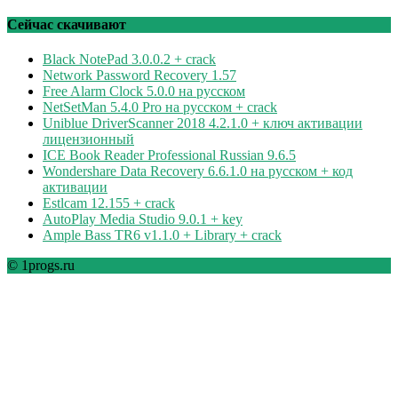
по
рубрикам
Сейчас скачивают
Black NotePad 3.0.0.2 + crack
Network Password Recovery 1.57
Free Alarm Clock 5.0.0 на русском
NetSetMan 5.4.0 Pro на русском + crack
Uniblue DriverScanner 2018 4.2.1.0 + ключ активации
лицензионный
ICE Book Reader Professional Russian 9.6.5
Wondershare Data Recovery 6.6.1.0 на русском + код
активации
Estlcam 12.155 + crack
AutoPlay Media Studio 9.0.1 + key
Ample Bass TR6 v1.1.0 + Library + crack
© 1progs.ru