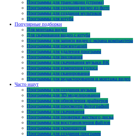
Программы для трансляции (стрима)
Программы для создания видео из фото
Программы для создания мультиков
Программы для ютуба
Популярные подборки
Для монтажа видео
Для скачивания видео с ютуба
Программы для записи видео с экрана компьютера
Программы для презентаций
Программы для удаления программ
Программы для рисования
Программы для скачивания музыки ВК
Программы для изменения голоса
Программы для сканирования
Программы для редактирования и монтажа видео
Часто ищут
Программы для создания музыки
Программы для 3D моделирования
Программы для обновления драйверов
Программы для просмотра фотографий
Программы для скачивания
Программы для проверки жесткого диска
Программы для восстановления файлов
Программы для скриншотов
Программы для создания программ