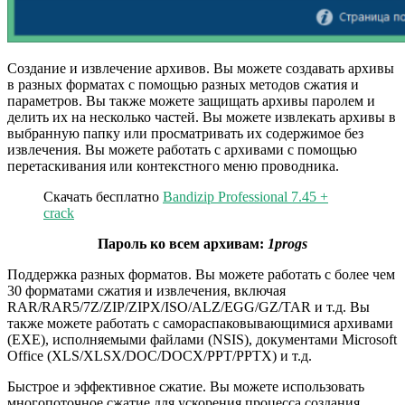
Создание и извлечение архивов. Вы можете создавать архивы
в разных форматах с помощью разных методов сжатия и
параметров. Вы также можете защищать архивы паролем и
делить их на несколько частей. Вы можете извлекать архивы в
выбранную папку или просматривать их содержимое без
извлечения. Вы можете работать с архивами с помощью
перетаскивания или контекстного меню проводника.
Скачать бесплатно
Bandizip Professional 7.45 +
crack
Пароль ко всем архивам:
1progs
Поддержка разных форматов. Вы можете работать с более чем
30 форматами сжатия и извлечения, включая
RAR/RAR5/7Z/ZIP/ZIPX/ISO/ALZ/EGG/GZ/TAR и т.д. Вы
также можете работать с самораспаковывающимися архивами
(EXE), исполняемыми файлами (NSIS), документами Microsoft
Office (XLS/XLSX/DOC/DOCX/PPT/PPTX) и т.д.
Быстрое и эффективное сжатие. Вы можете использовать
многопоточное сжатие для ускорения процесса создания