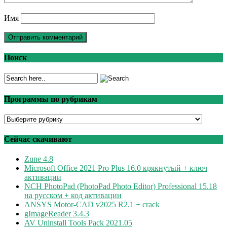
Имя
Поиск
Программы по рубрикам
Программы
по
рубрикам
Сейчас скачивают
Zune 4.8
Microsoft Office 2021 Pro Plus 16.0 крякнутый + ключ
активации
NCH PhotoPad (PhotoPad Photo Editor) Professional 15.18
на русском + код активации
ANSYS Motor-CAD v2025 R2.1 + crack
gImageReader 3.4.3
AV Uninstall Tools Pack 2021.05