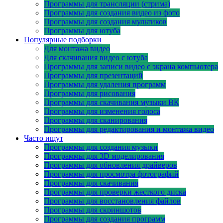
Программы для трансляции (стрима)
Программы для создания видео из фото
Программы для создания мультиков
Программы для ютуба
Популярные подборки
Для монтажа видео
Для скачивания видео с ютуба
Программы для записи видео с экрана компьютера
Программы для презентаций
Программы для удаления программ
Программы для рисования
Программы для скачивания музыки ВК
Программы для изменения голоса
Программы для сканирования
Программы для редактирования и монтажа видео
Часто ищут
Программы для создания музыки
Программы для 3D моделирования
Программы для обновления драйверов
Программы для просмотра фотографий
Программы для скачивания
Программы для проверки жесткого диска
Программы для восстановления файлов
Программы для скриншотов
Программы для создания программ