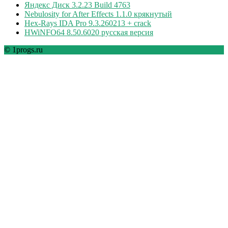
Яндекс Диск 3.2.23 Build 4763
Nebulosity for After Effects 1.1.0 крякнутый
Hex-Rays IDA Pro 9.3.260213 + crack
HWiNFO64 8.50.6020 русская версия
© 1progs.ru