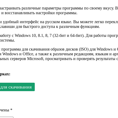
м настраивать различные параметры программы по своему вкусу. 
и и восстанавливать настройки программы.
ой и удобный интерфейс на русском языке. Вы можете легко пер
клавиши для быстрого доступа к различным функциям.
аботу с Windows 10, 8.1, 8, 7 (32-бит и 64-бит). Для работы про
системы.
я программа для скачивания образов дисков (ISO) для Windows и 
м Windows и Office, а также к различным редакциям, языкам и 
ьных серверов Microsoft, просматривать и проверять результаты
рках:
для скачивания
ечены
*