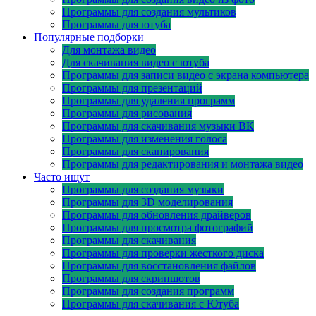
Программы для создания мультиков
Программы для ютуба
Популярные подборки
Для монтажа видео
Для скачивания видео с ютуба
Программы для записи видео с экрана компьютера
Программы для презентаций
Программы для удаления программ
Программы для рисования
Программы для скачивания музыки ВК
Программы для изменения голоса
Программы для сканирования
Программы для редактирования и монтажа видео
Часто ищут
Программы для создания музыки
Программы для 3D моделирования
Программы для обновления драйверов
Программы для просмотра фотографий
Программы для скачивания
Программы для проверки жесткого диска
Программы для восстановления файлов
Программы для скриншотов
Программы для создания программ
Программы для скачивания с Ютуба