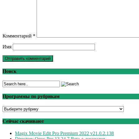
Комментарий
*
Имя
Поиск
Программы по рубрикам
Программы
по
рубрикам
Сейчас скачивают
Magix Movie Edit Pro Premium 2022 v21.0.2.138
Directory Opus Pro 13.24.7 Beta + лицензия