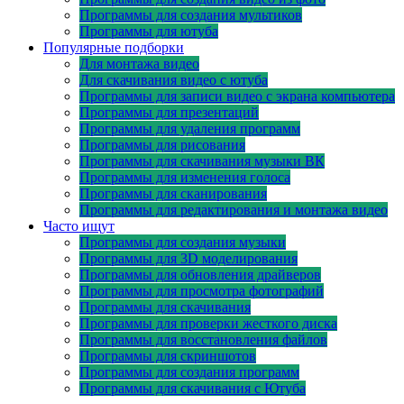
Программы для создания мультиков
Программы для ютуба
Популярные подборки
Для монтажа видео
Для скачивания видео с ютуба
Программы для записи видео с экрана компьютера
Программы для презентаций
Программы для удаления программ
Программы для рисования
Программы для скачивания музыки ВК
Программы для изменения голоса
Программы для сканирования
Программы для редактирования и монтажа видео
Часто ищут
Программы для создания музыки
Программы для 3D моделирования
Программы для обновления драйверов
Программы для просмотра фотографий
Программы для скачивания
Программы для проверки жесткого диска
Программы для восстановления файлов
Программы для скриншотов
Программы для создания программ
Программы для скачивания с Ютуба