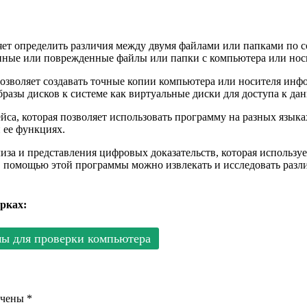
ляет определить различия между двумя файлами или папками по
ленные или поврежденные файлы или папки с компьютера или но
 позволяет создавать точные копии компьютера или носителя ин
бразы дисков к системе как виртуальные диски для доступа к да
са, которая позволяет использовать программу на разных язык
 ее функциях.
лиза и представления цифровых доказательств, которая использ
 С помощью этой программы можно извлекать и исследовать раз
рках:
ы для проверки компьютера
ечены
*