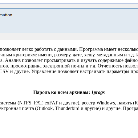
зволяет легко работать с данными. Программа имеет несколько 
чным критериям: имени, размеру, дате, хешу, метаданным и т.д.
ка. Анализ позволяет просматривать и изучать содержимое фай
в, просмотрщика электронной почты и т.д. Отчетность позволяе
SV и другие. Управление позволяет настраивать параметры прог
Пароль ко всем архивам:
1progs
стемы (NTFS, FAT, exFAT и другие), реестр Windows, память (R
, электронная почта (Outlook, Thunderbird и другие) и другие. Пр