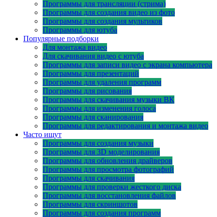
Программы для трансляции (стрима)
Программы для создания видео из фото
Программы для создания мультиков
Программы для ютуба
Популярные подборки
Для монтажа видео
Для скачивания видео с ютуба
Программы для записи видео с экрана компьютера
Программы для презентаций
Программы для удаления программ
Программы для рисования
Программы для скачивания музыки ВК
Программы для изменения голоса
Программы для сканирования
Программы для редактирования и монтажа видео
Часто ищут
Программы для создания музыки
Программы для 3D моделирования
Программы для обновления драйверов
Программы для просмотра фотографий
Программы для скачивания
Программы для проверки жесткого диска
Программы для восстановления файлов
Программы для скриншотов
Программы для создания программ