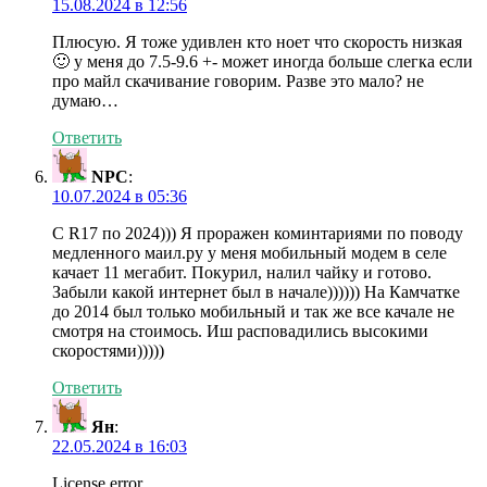
15.08.2024 в 12:56
Плюсую. Я тоже удивлен кто ноет что скорость низкая
🙂 у меня до 7.5-9.6 +- может иногда больше слегка если
про майл скачивание говорим. Разве это мало? не
думаю…
Ответить
NPC
:
10.07.2024 в 05:36
С R17 по 2024))) Я проражен коминтариями по поводу
медленного маил.ру у меня мобильный модем в селе
качает 11 мегабит. Покурил, налил чайку и готово.
Забыли какой интернет был в начале)))))) На Камчатке
до 2014 был только мобильный и так же все качале не
смотря на стоимось. Иш расповадились высокими
скоростями)))))
Ответить
Ян
:
22.05.2024 в 16:03
License error