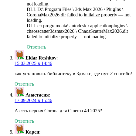
not loading.
DLL D:\ Program Files \ 3ds Max 2026 \ PlugIns \
CoronaMax2026.dlr failed to initialize properly — not
loading.
DLL c:\ programdata\ autodesk \ applicationplugins \
chaosscatter3dsmax2026 \ ChaosScatterMax2026.dlt
failed to initialize properly — not loading.
Ответить
Eldar Reshitov
:
15.03.2025 в 14:46
как установить библиотеку в 3дмакс, где путь? спасибо!
Ответить
Анастасия
:
17.09.2024 в 15:46
А есть версия Corona для Cinema 4d 2025?
Ответить
Карен
: