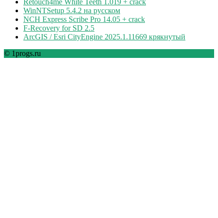
Retouch4me White Teeth 1.019 + crack
WinNTSetup 5.4.2 на русском
NCH Express Scribe Pro 14.05 + crack
F-Recovery for SD 2.5
ArcGIS / Esri CityEngine 2025.1.11669 крякнутый
© 1progs.ru