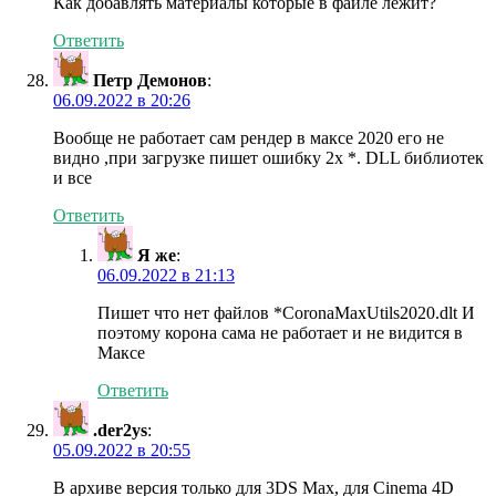
Как добавлять материалы которые в файле лежит?
Ответить
Петр Демонов
:
06.09.2022 в 20:26
Вообще не работает сам рендер в максе 2020 его не
видно ,при загрузке пишет ошибку 2х *. DLL библиотек
и все
Ответить
Я же
:
06.09.2022 в 21:13
Пишет что нет файлов *CoronaMaxUtils2020.dlt И
поэтому корона сама не работает и не видится в
Максе
Ответить
.der2ys
:
05.09.2022 в 20:55
В архиве версия только для 3DS Max, для Cinema 4D