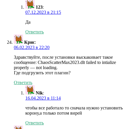
123
:
07.12.2023 в 21:15
Да
Ответить
Крис
:
06.02.2023 в 22:20
Здравствуйте, после установки выскакивает такое
сообщение: ChaosScatterMax2023.dlt failed to intialize
properly — not loading.
Где подгрузить этот плагин?
Ответить
Nik
:
16.04.2023 в 11:14
чтобы все работало то сначала нужно установить
корону,а только потом вирей
Ответить