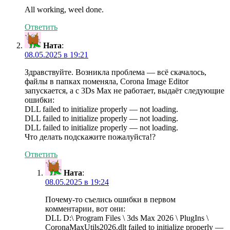
All working, weel done.
Ответить
Ната
:
08.05.2025 в 19:21
Здравствуйте. Возникла проблема — всё скачалось,
файлы в папках поменяла, Corona Image Editor
запускается, а с 3Ds Max не работает, выдаёт следующие
ошибки:
DLL failed to initialize properly — not loading.
DLL failed to initialize properly — not loading.
DLL failed to initialize properly — not loading.
Что делать подскажите пожалуйста!?
Ответить
Ната
:
08.05.2025 в 19:24
Почему-то съелись ошибки в первом
комментарии, вот они:
DLL D:\ Program Files \ 3ds Max 2026 \ PlugIns \
CoronaMaxUtils2026.dlt failed to initialize properly —