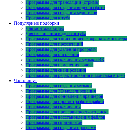
Программы для трансляции (стрима)
Программы для создания видео из фото
Программы для создания мультиков
Программы для ютуба
Популярные подборки
Для монтажа видео
Для скачивания видео с ютуба
Программы для записи видео с экрана компьютера
Программы для презентаций
Программы для удаления программ
Программы для рисования
Программы для скачивания музыки ВК
Программы для изменения голоса
Программы для сканирования
Программы для редактирования и монтажа видео
Часто ищут
Программы для создания музыки
Программы для 3D моделирования
Программы для обновления драйверов
Программы для просмотра фотографий
Программы для скачивания
Программы для проверки жесткого диска
Программы для восстановления файлов
Программы для скриншотов
Программы для создания программ