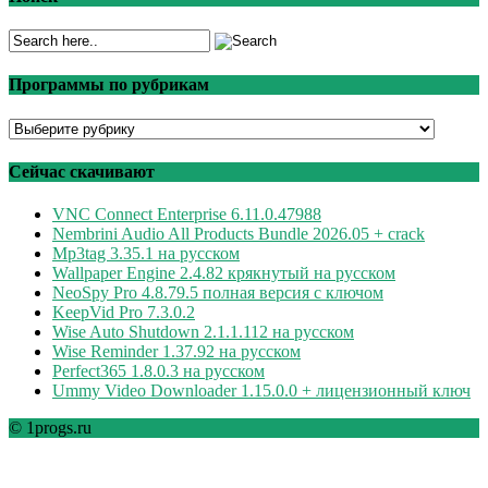
Программы по рубрикам
Программы
по
рубрикам
Сейчас скачивают
VNC Connect Enterprise 6.11.0.47988
Nembrini Audio All Products Bundle 2026.05 + crack
Mp3tag 3.35.1 на русском
Wallpaper Engine 2.4.82 крякнутый на русском
NeoSpy Pro 4.8.79.5 полная версия с ключом
KeepVid Pro 7.3.0.2
Wise Auto Shutdown 2.1.1.112 на русском
Wise Reminder 1.37.92 на русском
Perfect365 1.8.0.3 на русском
Ummy Video Downloader 1.15.0.0 + лицензионный ключ
© 1progs.ru