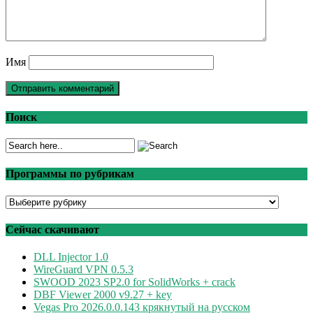
Имя
Поиск
Программы по рубрикам
Программы
по
рубрикам
Сейчас скачивают
DLL Injector 1.0
WireGuard VPN 0.5.3
SWOOD 2023 SP2.0 for SolidWorks + crack
DBF Viewer 2000 v9.27 + key
Vegas Pro 2026.0.0.143 крякнутый на русском