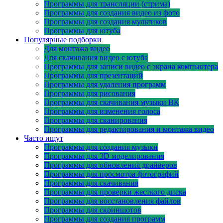
Программы для трансляции (стрима)
Программы для создания видео из фото
Программы для создания мультиков
Программы для ютуба
Популярные подборки
Для монтажа видео
Для скачивания видео с ютуба
Программы для записи видео с экрана компьютера
Программы для презентаций
Программы для удаления программ
Программы для рисования
Программы для скачивания музыки ВК
Программы для изменения голоса
Программы для сканирования
Программы для редактирования и монтажа видео
Часто ищут
Программы для создания музыки
Программы для 3D моделирования
Программы для обновления драйверов
Программы для просмотра фотографий
Программы для скачивания
Программы для проверки жесткого диска
Программы для восстановления файлов
Программы для скриншотов
Программы для создания программ