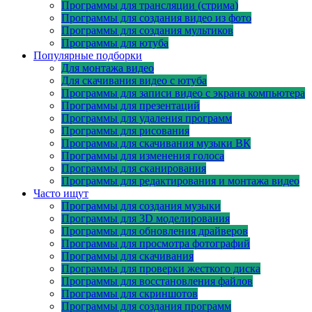
Программы для трансляции (стрима)
Программы для создания видео из фото
Программы для создания мультиков
Программы для ютуба
Популярные подборки
Для монтажа видео
Для скачивания видео с ютуба
Программы для записи видео с экрана компьютера
Программы для презентаций
Программы для удаления программ
Программы для рисования
Программы для скачивания музыки ВК
Программы для изменения голоса
Программы для сканирования
Программы для редактирования и монтажа видео
Часто ищут
Программы для создания музыки
Программы для 3D моделирования
Программы для обновления драйверов
Программы для просмотра фотографий
Программы для скачивания
Программы для проверки жесткого диска
Программы для восстановления файлов
Программы для скриншотов
Программы для создания программ