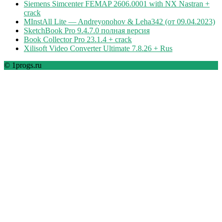
Siemens Simcenter FEMAP 2606.0001 with NX Nastran +
crack
MInstAll Lite — Andreyonohov & Leha342 (от 09.04.2023)
SketchBook Pro 9.4.7.0 полная версия
Book Collector Pro 23.1.4 + crack
Xilisoft Video Converter Ultimate 7.8.26 + Rus
© 1progs.ru