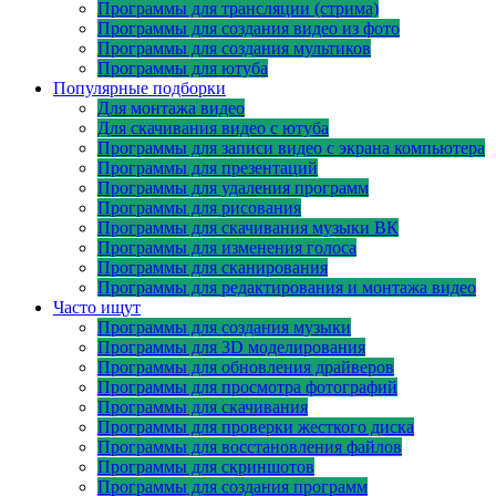
Программы для трансляции (стрима)
Программы для создания видео из фото
Программы для создания мультиков
Программы для ютуба
Популярные подборки
Для монтажа видео
Для скачивания видео с ютуба
Программы для записи видео с экрана компьютера
Программы для презентаций
Программы для удаления программ
Программы для рисования
Программы для скачивания музыки ВК
Программы для изменения голоса
Программы для сканирования
Программы для редактирования и монтажа видео
Часто ищут
Программы для создания музыки
Программы для 3D моделирования
Программы для обновления драйверов
Программы для просмотра фотографий
Программы для скачивания
Программы для проверки жесткого диска
Программы для восстановления файлов
Программы для скриншотов
Программы для создания программ