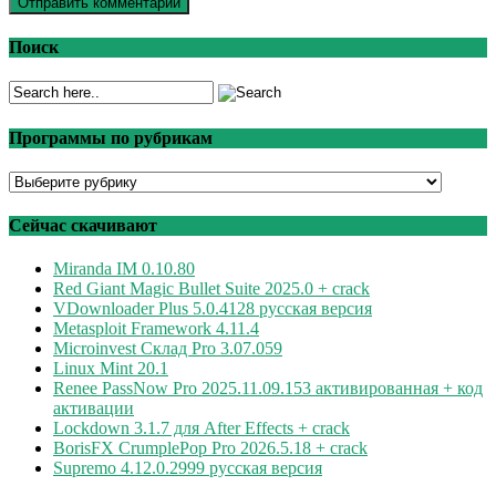
Поиск
Программы по рубрикам
Программы
по
рубрикам
Сейчас скачивают
Miranda IM 0.10.80
Red Giant Magic Bullet Suite 2025.0 + crack
VDownloader Plus 5.0.4128 русская версия
Metasploit Framework 4.11.4
Microinvest Склад Pro 3.07.059
Linux Mint 20.1
Renee PassNow Pro 2025.11.09.153 активированная + код
активации
Lockdown 3.1.7 для After Effects + crack
BorisFX CrumplePop Pro 2026.5.18 + crack
Supremo 4.12.0.2999 русская версия