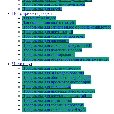
Программы для создания мультиков
Программы для ютуба
Популярные подборки
Для монтажа видео
Для скачивания видео с ютуба
Программы для записи видео с экрана компьютера
Программы для презентаций
Программы для удаления программ
Программы для рисования
Программы для скачивания музыки ВК
Программы для изменения голоса
Программы для сканирования
Программы для редактирования и монтажа видео
Часто ищут
Программы для создания музыки
Программы для 3D моделирования
Программы для обновления драйверов
Программы для просмотра фотографий
Программы для скачивания
Программы для проверки жесткого диска
Программы для восстановления файлов
Программы для скриншотов
Программы для создания программ
Программы для скачивания с Ютуба