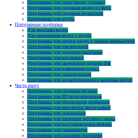
Программы для трансляции (стрима)
Программы для создания видео из фото
Программы для создания мультиков
Программы для ютуба
Популярные подборки
Для монтажа видео
Для скачивания видео с ютуба
Программы для записи видео с экрана компьютера
Программы для презентаций
Программы для удаления программ
Программы для рисования
Программы для скачивания музыки ВК
Программы для изменения голоса
Программы для сканирования
Программы для редактирования и монтажа видео
Часто ищут
Программы для создания музыки
Программы для 3D моделирования
Программы для обновления драйверов
Программы для просмотра фотографий
Программы для скачивания
Программы для проверки жесткого диска
Программы для восстановления файлов
Программы для скриншотов
Программы для создания программ