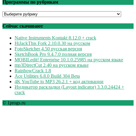
Программы по рубрикам
Программы
по
рубрикам
Сейчас скачивают
Native Instruments Kontakt 8.12.0 + crack
HiJackThis Fork 2.10.0.30 на русском
FotoSketcher 4.50 русская версия
SketchBook Pro 9.4.7.0 полная версия
MOBILedit! Enterprise 10.1.0.25985 на русском языке
mp3DirectCut 2.40 на русском языке
RainbowCrack 1.8
Ace Utilities 6.8.0 Build 304 Beta
4K YouTube to MP3 26.2.1 + код активации
Индикатор раскладки (Layout indicator) 3.3.0.24424 +
crack
© 1progs.ru