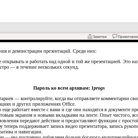
ния и демонстрации презентаций. Среди них:
открывать и работать над одной и той же презентацией. Это н
стро — в течение нескольких секунд.
Пароль ко всем архивам:
1progs
ариев — контролируйте, когда вы отправляете комментарии св
циях и других приложениях Office.
 еще работает вместе с вами и где они находятся в документе пр
товым экраном и новыми вкладками на ленте. Опыт чистого, яс
новления передают действие и предоставляют функции с просто
 теперь поддерживает запись видео презентатора, запись рукопи
ратива и навигации.
м — мы постоянно добавляем больше богатого мультимедийного к