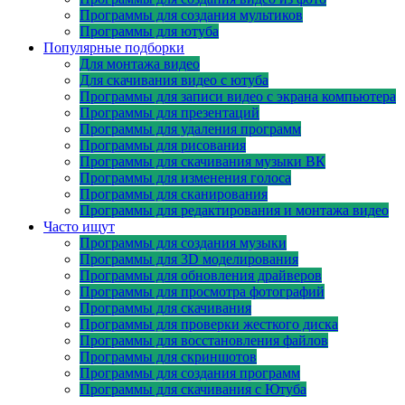
Программы для создания мультиков
Программы для ютуба
Популярные подборки
Для монтажа видео
Для скачивания видео с ютуба
Программы для записи видео с экрана компьютера
Программы для презентаций
Программы для удаления программ
Программы для рисования
Программы для скачивания музыки ВК
Программы для изменения голоса
Программы для сканирования
Программы для редактирования и монтажа видео
Часто ищут
Программы для создания музыки
Программы для 3D моделирования
Программы для обновления драйверов
Программы для просмотра фотографий
Программы для скачивания
Программы для проверки жесткого диска
Программы для восстановления файлов
Программы для скриншотов
Программы для создания программ
Программы для скачивания с Ютуба