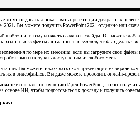
е хотят создавать и показывать презентации для разных целей. О
l 2021. Вы можете получить PowerPoint 2021 отдельно или скачат
й шаблон или тему и начать создавать слайды. Вы можете добавл
ть различные эффекты анимации и переходов, чтобы сделать св
 изменения по мере их внесения, если вы загрузите свои файлы в
тройствами и получать доступ к ним из любого места.
ентаций. Вы можете показывать свои презентации на экране ком
вать их в видеофайлов. Вы даже можете проводить онлайн-презе
 можете использовать функцию Идеи PowerPoint, чтобы получит
основе ИИ, чтобы подготовиться к докладу и получить советы п
рках: