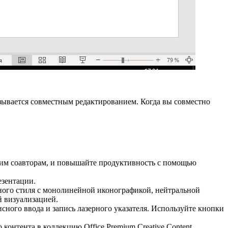
азывается совместным редактированием. Когда вы совместно
оим соавторам, и повышайте продуктивность с помощью
езентации.
ного стиля с монолинейной иконографикой, нейтральной
й визуализацией.
сного ввода и запись лазерного указателя. Используйте кнопки
онтента в коллекцию Office Premium Creative Content,