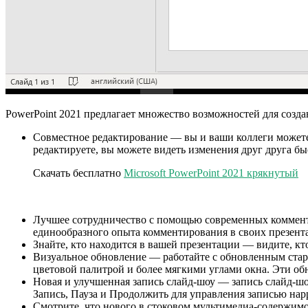
PowerPoint 2021 предлагает множество возможностей для созда
Совместное редактирование — вы и ваши коллеги можете 
редактируете, вы можете видеть изменения друг друга бы
Скачать бесплатно
Microsoft PowerPoint 2021 крякнутый
Лучшее сотрудничество с помощью современных коммент
единообразного опыта комментирования в своих презента
Знайте, кто находится в вашей презентации — видите, кто
Визуальное обновление — работайте с обновленным стар
цветовой палитрой и более мягкими углами окна. Эти об
Новая и улучшенная запись слайд-шоу — запись слайд-шоу
Запись, Пауза и Продолжить для управления записью нар
Смотрите, что нового в стоковом мультимедиа-содержимо