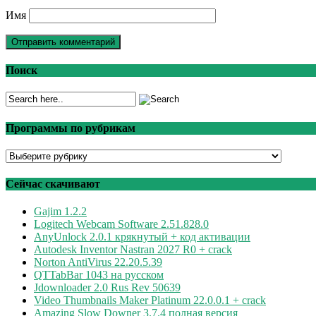
Имя
Поиск
Программы по рубрикам
Программы
по
рубрикам
Сейчас скачивают
Gajim 1.2.2
Logitech Webcam Software 2.51.828.0
AnyUnlock 2.0.1 крякнутый + код активации
Autodesk Inventor Nastran 2027 R0 + crack
Norton AntiVirus 22.20.5.39
QTTabBar 1043 на русском
Jdownloader 2.0 Rus Rev 50639
Video Thumbnails Maker Platinum 22.0.0.1 + crack
Amazing Slow Downer 3.7.4 полная версия