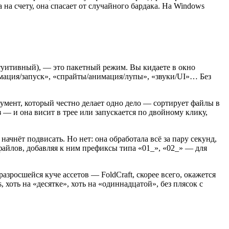
 на счету, она спасает от случайного бардака. На Windows
нтуитивный), — это пакетный режим. Вы кидаете в окно
имация/запуск», «спрайты/анимация/лупы», «звуки/UI»… Без
трумент, который честно делает одно дело — сортирует файлы в
— и она висит в трее или запускается по двойному клику,
начнёт подвисать. Но нет: она обработала всё за пару секунд,
айлов, добавляя к ним префиксы типа «01_», «02_» — для
разросшейся куче ассетов — FoldCraft, скорее всего, окажется
хоть на «десятке», хоть на «одиннадцатой», без плясок с