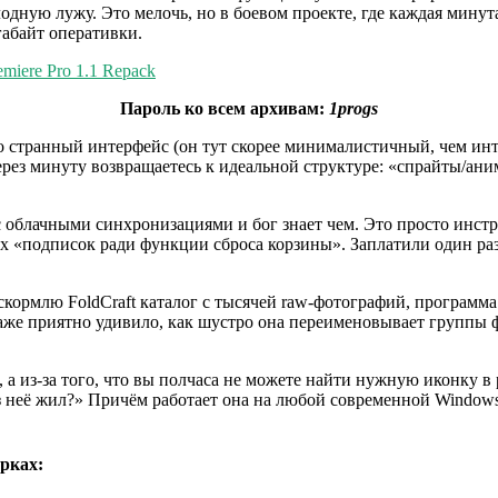
лодную лужу. Это мелочь, но в боевом проекте, где каждая минута
габайт оперативки.
remiere Pro 1.1 Repack
Пароль ко всем архивам:
1progs
ого странный интерфейс (он тут скорее минималистичный, чем и
через минуту возвращаетесь к идеальной структуре: «спрайты/ан
ра с облачными синхронизациями и бог знает чем. Это просто инс
х «подписок ради функции сброса корзины». Заплатили один раз 
скормлю FoldCraft каталог с тысячей raw-фотографий, программа 
же приятно удивило, как шустро она переименовывает группы ф
а, а из-за того, что вы полчаса не можете найти нужную иконку в 
 неё жил?» Причём работает она на любой современной Windows, 
рках: