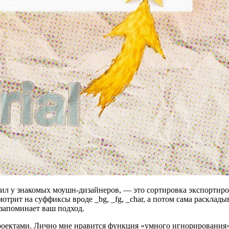
ил у знакомых моушн-дизайнеров, — это сортировка экспортиров
мотрит на суффиксы вроде _bg, _fg, _char, а потом сама расклад
запоминает ваш подход.
 проектами. Лично мне нравится функция «умного игнорирования»