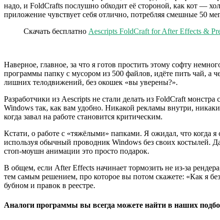
надо, и FoldCrafts послушно обходит её стороной, как кот — хо
приложение чувствует себя отлично, потребляя смешные 50 ме
Скачать бесплатно
Aescripts FoldCraft for After Effects & P
Наверное, главное, за что я готов простить этому софту немн
программы папку с мусором из 500 файлов, идёте пить чай, а 
лишних телодвижений, без окошек «вы уверены?».
Разработчики из Aescripts не стали делать из FoldCraft монст
Windows так, как вам удобно. Никакой рекламы внутри, никаки
когда завал на работе становится критическим.
Кстати, о работе с «тяжёлыми» папками. Я ожидал, что когда я 
используя обычный проводник Windows без своих костылей. Да
стоп-моушн анимации это просто подарок.
В общем, если After Effects начинает тормозить не из-за рендер
тем самым решением, про которое вы потом скажете: «Как я без
бубном и правок в реестре.
Аналоги программы вы всегда можете найти в наших подбо