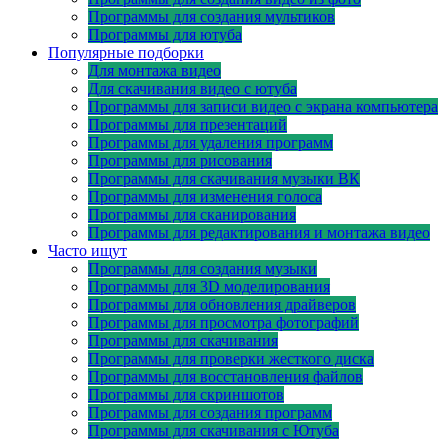
Программы для создания мультиков
Программы для ютуба
Популярные подборки
Для монтажа видео
Для скачивания видео с ютуба
Программы для записи видео с экрана компьютера
Программы для презентаций
Программы для удаления программ
Программы для рисования
Программы для скачивания музыки ВК
Программы для изменения голоса
Программы для сканирования
Программы для редактирования и монтажа видео
Часто ищут
Программы для создания музыки
Программы для 3D моделирования
Программы для обновления драйверов
Программы для просмотра фотографий
Программы для скачивания
Программы для проверки жесткого диска
Программы для восстановления файлов
Программы для скриншотов
Программы для создания программ
Программы для скачивания с Ютуба