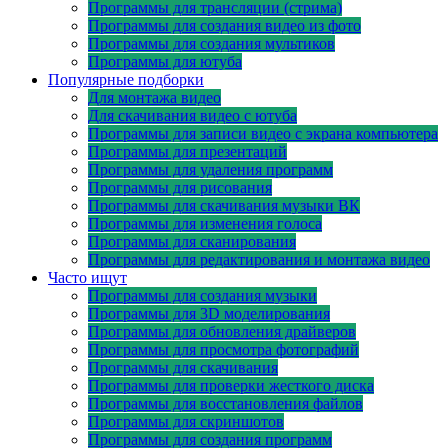
Программы для трансляции (стрима)
Программы для создания видео из фото
Программы для создания мультиков
Программы для ютуба
Популярные подборки
Для монтажа видео
Для скачивания видео с ютуба
Программы для записи видео с экрана компьютера
Программы для презентаций
Программы для удаления программ
Программы для рисования
Программы для скачивания музыки ВК
Программы для изменения голоса
Программы для сканирования
Программы для редактирования и монтажа видео
Часто ищут
Программы для создания музыки
Программы для 3D моделирования
Программы для обновления драйверов
Программы для просмотра фотографий
Программы для скачивания
Программы для проверки жесткого диска
Программы для восстановления файлов
Программы для скриншотов
Программы для создания программ