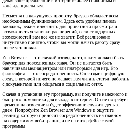
делая ваше пребывание в интернете более спокойным и
конфиденциальным.
Несмотря на кажущуюся простоту, браузер обладает всем
необходимым функционалом. Здесь есть удобная панель
закладок, режим инкогнито для приватного просмотра и
возможность установки расширений, если стандартных
возможностей вам всё же не хватит. Всё реализовано
интуитивно понятно, чтобы вы могли начать работу сразу
после установки.
Zen Browser — это свежий взгляд на то, каким должен быть
браузер для повседневных задач. Он не пытается быть
навязчивым медиацентром или платформой для игр. Его
философия — это сосредоточенность. Он создает цифровую
среду, в которой ничего не мешает вам читать статьи, работать
с документами или общаться в социальных сетях.
Скачав и установив эту программу, вы получите надежного и
быстрого помощника для выхода в интернет. Он не потребует
времени на освоение и будет эффективно служить день за
днём. Попробуйте Zen Browser для Windows и ощутите
разницу, которую приносит сосредоточенность на главном —
на содержимом веб-страниц, а не на интерфейсе самой
программы.