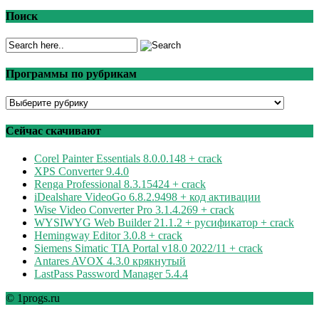
Поиск
Программы по рубрикам
Программы
по
рубрикам
Сейчас скачивают
Corel Painter Essentials 8.0.0.148 + crack
XPS Converter 9.4.0
Renga Professional 8.3.15424 + crack
iDealshare VideoGo 6.8.2.9498 + код активации
Wise Video Converter Pro 3.1.4.269 + crack
WYSIWYG Web Builder 21.1.2 + русификатор + crack
Hemingway Editor 3.0.8 + crack
Siemens Simatic TIA Portal v18.0 2022/11 + crack
Antares AVOX 4.3.0 крякнутый
LastPass Password Manager 5.4.4
© 1progs.ru